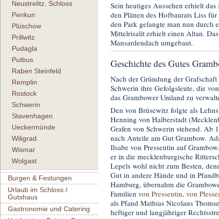
Neustrelitz, Schloss
Sein heutiges Aussehen erhielt da
den Plänen des Hofbaurats Liss für 
Penkun
den Park gelangte man nun durch e
Plüschow
Mittelrisalit erhielt einen Altan.
Prillwitz
Mansardendach umgebaut.
Pudagla
Putbus
Geschichte des Gutes Gram
Raben Steinfeld
Nach der Gründung der Grafschaft 
Remplin
Schwerin ihre Gefolgsleute, die vo
Rostock
das Grambower Umland zu verwalte
Schwerin
Den von Brüsewitz folgte als Leh
Stavenhagen
Henning von Halberstadt (Mecklenb
Ueckermünde
Grafen von Schwerin stehend. Ab 1
nach Anteile am Gut Grambow. Ada
Wiligrad
Ilsabe von Pressentin auf Grambow
Wismar
er in die mecklenburgische Ritters
Wolgast
Lepels wohl nicht zum Besten, den
Gut in andere Hände und in Pfandbe
Burgen & Festungen
Hamburg, übernahm die Grambower 
Urlaub im Schloss /
Familien
von Pressentin
,
von Plesse
Gutshaus
als Pfand Mathias Nicolaus Thomsen
Gastronomie und Catering
heftiger und langjähriger Rechtsstre