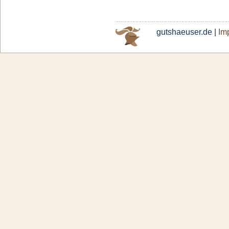
gutshaeuser.de |
Im