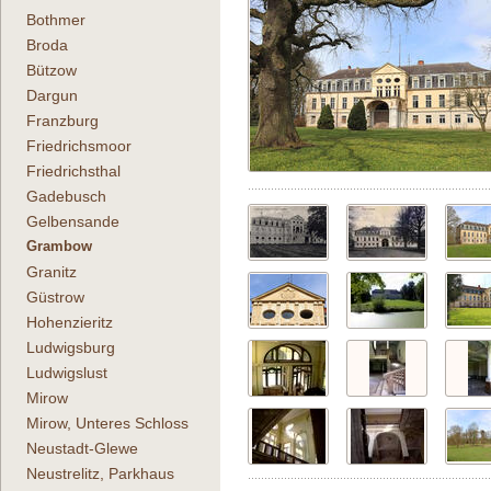
Bothmer
Broda
Bützow
Dargun
Franzburg
Friedrichsmoor
Friedrichsthal
Gadebusch
Gelbensande
Grambow
Granitz
Güstrow
Hohenzieritz
Ludwigsburg
Ludwigslust
Mirow
Mirow, Unteres Schloss
Neustadt-Glewe
Neustrelitz, Parkhaus