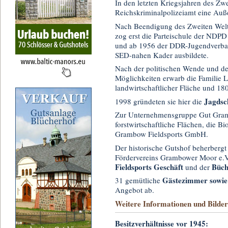
In den letzten Kriegsjahren des Zw
Reichskriminalpolizeiamt eine Auße
Nach Beendigung des Zweiten Weltk
zog erst die Parteischule der NDPD
und ab 1956 der DDR-Jugendverba
SED-nahen Kader ausbildete.
Nach der politischen Wende und de
Möglichkeiten erwarb die Familie 
landwirtschaftlicher Fläche und 18
Jagdsc
1998 gründeten sie hier die
Zur Unternehmensgruppe Gut Gram
forstwirtschaftliche Flächen, die
Grambow Fieldsports GmbH.
Der historische Gutshof beherbergt
Fördervereins Grambower Moor e.V
Fieldsports Geschäft
Büch
und der
Gästezimmer sowie
31 gemütliche
Angebot ab.
Weitere Informationen und Bilde
Besitzverhältnisse vor 1945: