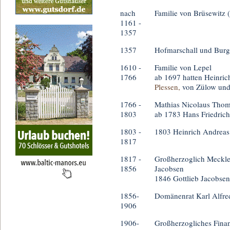
nach
Familie von Brüsewitz 
1161 -
1357
1357
Hofmarschall und Burg
1610 -
Familie von Lepel
1766
ab 1697 hatten Heinrich
Plessen,
von Zülow und
1766 -
Mathias Nicolaus Tho
1803
ab 1783 Hans Friedric
1803 -
1803 Heinrich Andreas
1817
1817 -
Großherzoglich Meckle
1856
Jacobsen
1846 Gottlieb Jacobsen
1856-
Domänenrat Karl Alfred
1906
1906-
Großherzogliches Fina