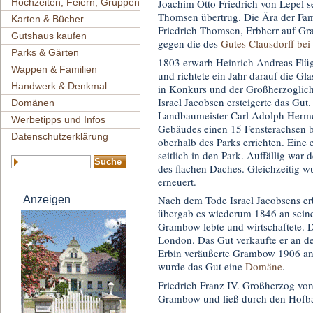
Hochzeiten, Feiern, Gruppen
Joachim Otto Friedrich von Lepel 
Thomsen übertrug. Die Ära der Fa
Karten & Bücher
Friedrich Thomsen, Erbherr auf G
Gutshaus kaufen
gegen die des
Gutes Clausdorff be
Parks & Gärten
1803 erwarb Heinrich Andreas Flügg
Wappen & Familien
und richtete ein Jahr darauf die G
Handwerk & Denkmal
in Konkurs und der Großherzoglic
Israel Jacobsen ersteigerte das Gut
Domänen
Landbaumeister Carl Adolph Hermes
Werbetipps und Infos
Gebäudes einen 15 Fensterachsen 
Datenschutzerklärung
oberhalb des Parks errichten. Eine
seitlich in den Park. Auffällig war 
des flachen Daches. Gleichzeitig 
erneuert.
Nach dem Tode Israel Jacobsens erb
Anzeigen
übergab es wiederum 1846 an seinen 
Grambow lebte und wirtschaftete. 
London. Das Gut verkaufte er an de
Erbin veräußerte Grambow 1906 an
wurde das Gut eine
Domäne
.
Friedrich Franz IV. Großherzog vo
Grambow und ließ durch den Hofba