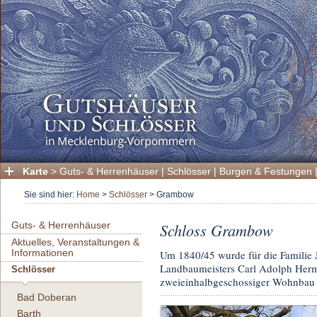
Karte
>
Guts- & Herrenhäuser
|
Schlösser
|
Burgen & Festungen
Sie sind hier:
Home
>
Schlösser
>
Grambow
Guts- & Herrenhäuser
Schloss Grambow
Aktuelles, Veranstaltungen &
Informationen
Um 1840/45 wurde für die Familie
Landbaumeisters Carl Adolph Herme
Schlösser
zweieinhalbgeschossiger Wohnbau ob
Bad Doberan
Barth