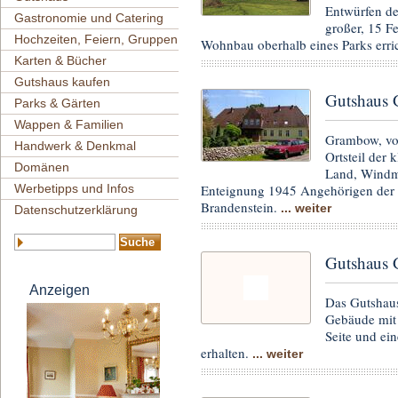
Entwürfen de
Gastronomie und Catering
großer, 15 F
Hochzeiten, Feiern, Gruppen
Wohnbau oberhalb eines Parks erri
Karten & Bücher
Gutshaus kaufen
Gutshaus 
Parks & Gärten
Wappen & Familien
Grambow, vor
Handwerk & Denkmal
Ortsteil der
Domänen
Land, Windm
Enteignung 1945 Angehörigen der
Werbetipps und Infos
Brandenstein.
... weiter
Datenschutzerklärung
Gutshaus 
Anzeigen
Das Gutshaus
Gebäude mit 
Seite und ei
erhalten.
... weiter