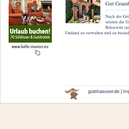
Gut Gramb
Nach der Grü
setzten die G
Brüsewitz (a
Umland zu verwalten und zu besie
gutshaeuser.de |
Im