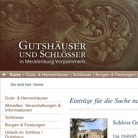
Karte
>
Guts- & Herrenhäuser
|
Schlösser
|
Burgen & Festungen
Sie sind hier:
Home
Guts- & Herrenhäuser
Einträge für die Suche 
Aktuelles, Veranstaltungen &
Informationen
Schlösser
Schloss 
Burgen & Festungen
Urlaub im Schloss /
Um 1840/45 w
Gutshaus