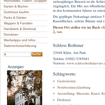
Hochzeiten, Feiern, Gruppen
siebenjähriger Bauzeit ist die Schl
zugänglich. Ein Mix aus öffentlich
Karten & Bücher
in den kommenden Jahren zu einem
Gutshaus kaufen
Die gepflegte Parkanlage umfasst 5
Parks & Gärten
Rasenflächen, seltene Bäume und e
Wappen & Familien
Diesen Ort stellen wir im Buch »
Handwerk & Denkmal
2, vor.
Domänen
Werbetipps und Infos
Schloss Bothmer
Datenschutzerklärung
23948 Klütz, Am Park
Telefon: 03882-5385681
Verweis:
www.schlossbothmer-mv.
Anzeigen
Schlagworte:
Gastronomie
Nordwestmecklenburg
Ausstellung, Museum, Kunst, Ku
Denkmal