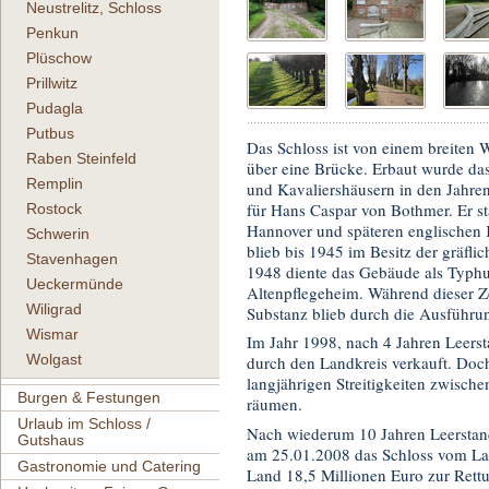
Neustrelitz, Schloss
Penkun
Plüschow
Prillwitz
Pudagla
Putbus
Das Schloss ist von einem breiten
Raben Steinfeld
über eine Brücke. Erbaut wurde d
Remplin
und Kavaliershäusern in den Jahre
für Hans Caspar von Bothmer. Er st
Rostock
Hannover und späteren englischen 
Schwerin
blieb bis 1945 im Besitz der gräfl
Stavenhagen
1948 diente das Gebäude als Typhus
Ueckermünde
Altenpflegeheim. Während dieser Z
Wiligrad
Substanz blieb durch die Ausführun
Wismar
Im Jahr 1998, nach 4 Jahren Leers
Wolgast
durch den Landkreis verkauft. Doch 
langjährigen Streitigkeiten zwisch
Burgen & Festungen
räumen.
Urlaub im Schloss /
Nach wiederum 10 Jahren Leerst
Gutshaus
am 25.01.2008 das Schloss vom Land
Gastronomie und Catering
Land 18,5 Millionen Euro zur Ret