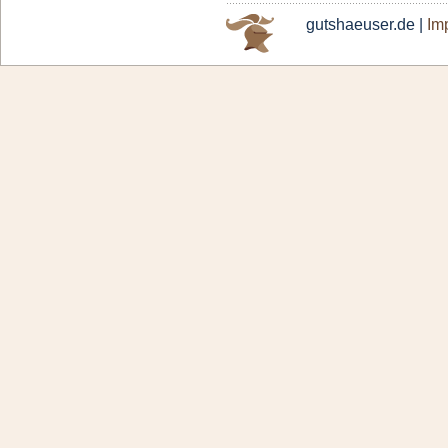
gutshaeuser.de |
Im