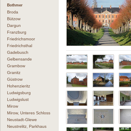
Bothmer
Broda
Bützow
Dargun
Franzburg
Friedrichsmoor
Friedrichsthal
Gadebusch
Gelbensande
Grambow
Granitz
Güstrow
Hohenzieritz
Ludwigsburg
Ludwigslust
Mirow
Mirow, Unteres Schloss
Neustadt-Glewe
Neustrelitz, Parkhaus