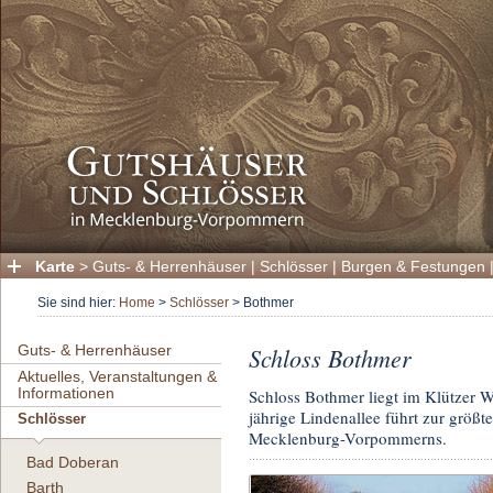
Karte
>
Guts- & Herrenhäuser
|
Schlösser
|
Burgen & Festungen
Sie sind hier:
Home
>
Schlösser
>
Bothmer
Guts- & Herrenhäuser
Schloss Bothmer
Aktuelles, Veranstaltungen &
Informationen
Schloss Bothmer liegt im Klützer W
jährige Lindenallee führt zur größ
Schlösser
Mecklenburg-Vorpommerns.
Bad Doberan
Barth