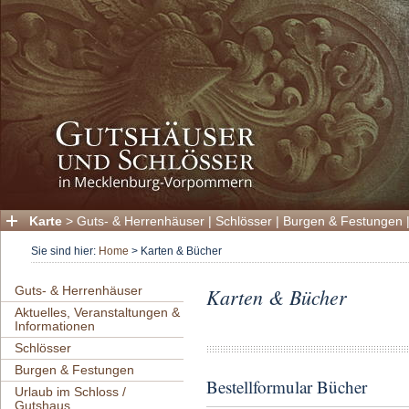
Karte
>
Guts- & Herrenhäuser
|
Schlösser
|
Burgen & Festungen
Sie sind hier:
Home
>
Karten & Bücher
Guts- & Herrenhäuser
Karten & Bücher
Aktuelles, Veranstaltungen &
Informationen
Schlösser
Burgen & Festungen
Bestellformular Bücher
Urlaub im Schloss /
Gutshaus