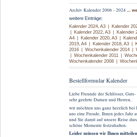
Archiv Kalender 2006 - 2024
... w
weitere Einträge:
Kalender 2024, A3
|
Kalender 20
|
Kalender 2022, A3
|
Kalender 
A4
|
Kalender 2020, A3
|
Kalend
2019, A4
|
Kalender 2018, A3
|
2016
|
Wochenkalender 2014
|
|
Wochenkalender 2011
|
Woche
Wochenkalender 2008
|
Wochenk
Bestellformular Kalender
Liebe Freunde der Schlösser, Guts-
sehr geehrte Damen und Herren,
wir möchten uns ganz herzlich bei 
uns eine Freude, Ihnen jedes Jahr 
und Sie damit auf unsere Reise du
schöne Momente festzuhalten.
Leider müssen wir Ihnen mitteilen