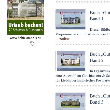
Buch „Gut
Band 1
Dieser Bildb
Vorpommern vor. Er ist insbesondere
... weiter
Buch „Gut
Band 2
In Ergänzung
eine Auswahl an Gutshäusern & Sch
für Liebhaber historischer Postkarte
Buch „Gut
Band 3