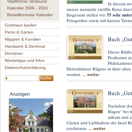
Stadtführer Stralsund
In diesem n
Kalender 2006 - 2024
unsere nunmehr zwölfte Reise durc
55 sehr unter
Insgesamt stellen wir
Bestellformular Kalender
Fotografien sowie mit kurzen Texte
Gutshaus kaufen
Parks & Gärten
Buch „Gut
Wappen & Familien
Handwerk & Denkmal
Dieser Bildba
Domänen
Postkarten i
Werbetipps und Infos
Philokartist
Datenschutzerklärung
Herrenhäuser Rügens in ihrer alten 
werden.
... weiter
Buch „Gut
Anzeigen
Nachdem der 
Rügen“ bei h
ankam und al
Gästen und Liebhabern der Insel Rü
erschienen.
... weiter