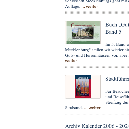
Schlössern Mecklenburgs geht mit di
Auflage.
... weiter
Buch „Gut
Band 5
Im 5. Band u
Mecklenburg" stellen wir wieder e
Guts- und Herrenhäusern vor, abe
weiter
Stadtführe
Für Besuche
und Reiseführ
Streifzug du
Stralsund.
... weiter
Archiv Kalender 2006 - 202