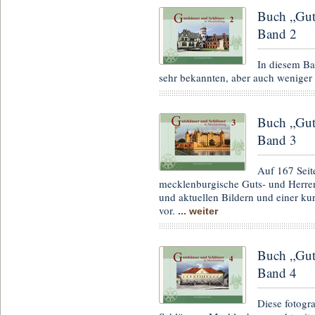
Buch „Gut
Band 2
In diesem Ba
sehr bekannten, aber auch weniger
Buch „Gut
Band 3
Auf 167 Seite
mecklenburgische Guts- und Herren
und aktuellen Bildern und einer k
vor.
... weiter
Buch „Gut
Band 4
Diese fotogr