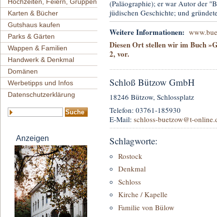
Hochzeiten, Feiern, Gruppen
(Paläographie); er war Autor der 
jüdischen Geschichte; und gründete
Karten & Bücher
Gutshaus kaufen
Weitere Informationen:
www.bue
Parks & Gärten
Diesen Ort stellen wir im Buch »
Wappen & Familien
2, vor.
Handwerk & Denkmal
Domänen
Schloß Bützow GmbH
Werbetipps und Infos
Datenschutzerklärung
18246 Bützow, Schlossplatz
Telefon: 03761-185930
E-Mail:
schloss-buetzow
@t-online.
Anzeigen
Schlagworte:
Rostock
Denkmal
Schloss
Kirche / Kapelle
Familie von Bülow