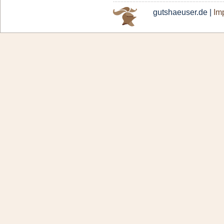
gutshaeuser.de |
Im