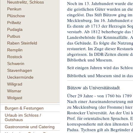
Neustrelitz, Schloss
Noch im 13. Jahrhundert wurde die
die geistlichen Güter wurden an di
Penkun
eingelöst. Das Stift Bützow ging i
Plüschow
Mecklenburg. Im 16. Jahrhundert e
Prillwitz
Es diente ab 1713 der Herzogin Sop
Pudagla
verstarb. Ab 1812 beherbergte das 
Putbus
Landesbehörde für Kriminalfälle. A
das Gebäude. Es folgte die Nutzun
Raben Steinfeld
restauriert. Im Zuge dieser Resta
Remplin
abgerissen. In DDR-Zeiten diente d
Rostock
Bibliothek und Museum.
Schwerin
Seit einigen Jahren wird das Schlos
Stavenhagen
Bibliothek und Museum sind in d
Ueckermünde
Wiligrad
Bützow als Universitätsstadt
Wismar
Über 29 Jahre - von 1760 bis 1789 -
Wolgast
Nach einer Auseinandersetzung mit
zu Mecklenburg (der Fromme) hier 
Burgen & Festungen
Rostocker Universität. An der Uni l
Urlaub im Schloss /
Prof. für orientalischen Sprachen. E
Gutshaus
korrespondierte mit den ältensten 
Gastronomie und Catering
Padua. Tychsen gilt als Begründer d