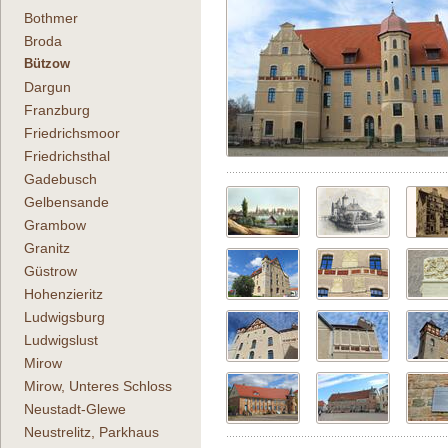
Bothmer
Broda
Bützow
Dargun
Franzburg
Friedrichsmoor
Friedrichsthal
Gadebusch
Gelbensande
Grambow
Granitz
Güstrow
Hohenzieritz
Ludwigsburg
Ludwigslust
Mirow
Mirow, Unteres Schloss
Neustadt-Glewe
Neustrelitz, Parkhaus