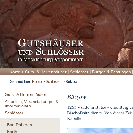
Karte
>
Guts- & Herrenhäuser
|
Schlösser
|
Burgen & Festungen
Sie sind hier:
Home
>
Schlösser
>
Bützow
Guts- & Herrenhäuser
Bützow
Aktuelles, Veranstaltungen &
Informationen
1263 wurde in Bützow eine Burg erba
Bischofssitz diente. Von dieser Ze
Schlösser
Kapelle.
Bad Doberan
Barth