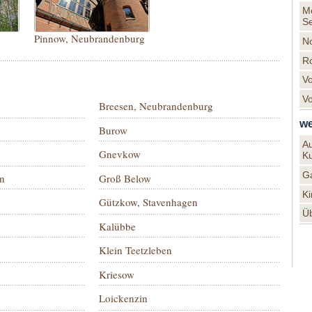
M
Se
Pinnow, Neubrandenburg
N
R
V
V
Breesen, Neubrandenburg
we
Burow
A
Gnevkow
Ku
G
n
Groß Below
Ki
Gützkow, Stavenhagen
Ü
Kalübbe
Klein Teetzleben
Kriesow
Loickenzin