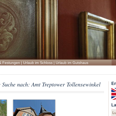
& Festungen
|
Urlaub im Schloss
|
Urlaub im Gutshaus
e Suche nach: Amt Treptower Tollensewinkel
En
La
L