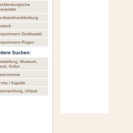
ecklenburgische
enplatte
ordwestmecklenburg
ostock
orpommern-Greifswald
orpommern-Rügen
itere Suchen:
usstellung, Museum,
nst, Kultur
astronomie
rche / Kapelle
bernachtung, Urlaub