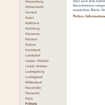
Aber auch dem natürl
Hessenburg
Streuobstwiese entspr
Hohenzieritz
wunderbare Blicke übe
Ivenack
Weitere Informatione
Kaarz
Kalkhorst
Karlsburg
Klevenow
Klocksin
Kölzow
Krumbeck
Landsdorf
Liepen, Malchin
Löwitz, Anklam
Ludwigsburg
Ludwigslust
Möllenbeck
Neustrelitz
Pansevitz
Parin
Prillwitz