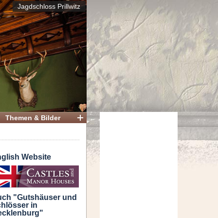
Jagdschloss Prillwitz
Themen & Bilder
glish Website
ch "Gutshäuser und
hlösser in
cklenburg"