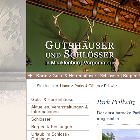
Karte
>
Guts- & Herrenhäuser
|
Schlösser
|
Burgen 
Sie sind hier:
Home
>
Parks & Gärten
>
Prillwitz
Guts- & Herrenhäuser
Park Prillwitz
Aktuelles, Veranstaltungen &
Informationen
Der einst barocke Par
umgestaltet.
Schlösser
Burgen & Festungen
Urlaub im Schloss /
Gutshaus