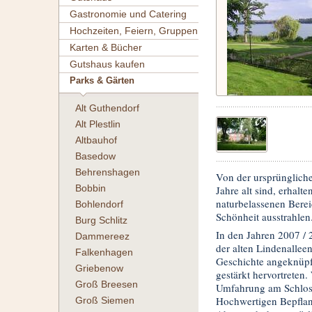
Gastronomie und Catering
Hochzeiten, Feiern, Gruppen
Karten & Bücher
Gutshaus kaufen
Parks & Gärten
Alt Guthendorf
Alt Plestlin
Altbauhof
Basedow
Behrenshagen
Von der ursprüngliche
Bobbin
Jahre alt sind, erhalt
naturbelassenen Berei
Bohlendorf
Schönheit ausstrahlen
Burg Schlitz
In den Jahren 2007 / 
Dammereez
der alten Lindenallee
Falkenhagen
Geschichte angeknüpft
Griebenow
gestärkt hervortreten
Groß Breesen
Umfahrung am Schlossg
Hochwertigen Bepflan
Groß Siemen