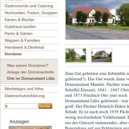
Gastronomie und Catering
Hochzeiten, Feiern, Gruppen
Karten & Bücher
Gutshaus kaufen
Parks & Gärten
Wappen & Familien
Handwerk & Denkmal
Domänen
Was waren Domänen?
Anlage der Domänenhöfe
Zum Gut gehörten eine Erbmühle u
gehörend?). Das Gut wurde dann v
Orte im Domanialamt Lübz
Domanialamt Marnitz. Pächter ware
Werbetipps und Infos
Scheffel Einsaat), 1841 - 1847 Ch
und 1873 Friedrich Otto (nur noch 
Datenschutzerklärung
Domanialamt Lübz gehörend - war d
groß. Der Pächter Heinrich Ehlers 
Schafe. Er ist auch noch 1939 Päch
wenig wechselndem Viehbestand. D
Anzeigen
aus der Gutszeit stammendes, aber 
Bauernhaus auf aus Feldsteinen gem