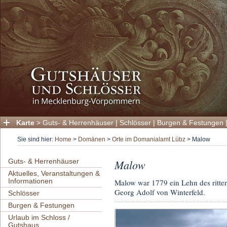
Karte
>
Guts- & Herrenhäuser
|
Schlösser
|
Burgen & Festungen
Sie sind hier:
Home
>
Domänen
>
Orte im Domanialamt Lübz
>
Malow
Guts- & Herrenhäuser
Malow
Aktuelles, Veranstaltungen &
Informationen
Malow war 1779 ein Lehn des ritte
Georg Adolf von Winterfeld.
Schlösser
Burgen & Festungen
Urlaub im Schloss /
Gutshaus