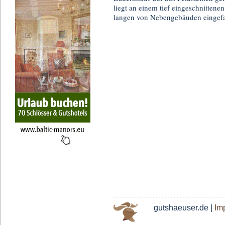
liegt an einem tief eingeschnittene
langen von Nebengebäuden eingefa
gutshaeuser.de |
Im