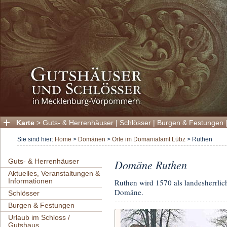
Karte
>
Guts- & Herrenhäuser
|
Schlösser
|
Burgen & Festungen
Sie sind hier:
Home
>
Domänen
>
Orte im Domanialamt Lübz
>
Ruthen
Guts- & Herrenhäuser
Domäne Ruthen
Aktuelles, Veranstaltungen &
Informationen
Ruthen wird 1570 als landesherrlic
Domäne.
Schlösser
Burgen & Festungen
Urlaub im Schloss /
Gutshaus