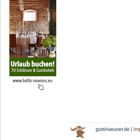
gutshaeuser.de |
Im