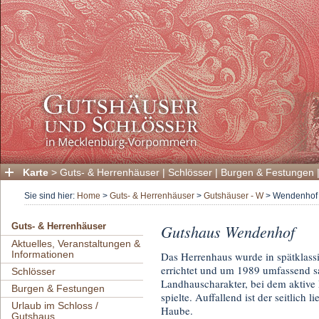
Karte
>
Guts- & Herrenhäuser
|
Schlösser
|
Burgen & Festungen
Sie sind hier:
Home
>
Guts- & Herrenhäuser
>
Gutshäuser - W
>
Wendenhof
Gutshaus Wendenhof
Guts- & Herrenhäuser
Aktuelles, Veranstaltungen &
Informationen
Das Herrenhaus wurde in spätklass
errichtet und um 1989 umfassend san
Schlösser
Landhauscharakter, bei dem aktive 
Burgen & Festungen
spielte. Auffallend ist der seitlich
Urlaub im Schloss /
Haube.
Gutshaus