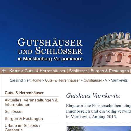
Karte
>
Guts- & Herrenhäuser
|
Schlösser
|
Burgen & Festungen
Sie sind hier:
Home
>
Guts- & Herrenhäuser
>
Gutshäuser - V
>
Varnkevitz
Gutshaus Varnkevitz
Guts- & Herrenhäuser
Aktuelles, Veranstaltungen &
Informationen
Eingeworfene Fensterscheiben, eing
Innenbereich und ein völlig verwild
Schlösser
in Varnkevitz Anfang 2013.
Burgen & Festungen
Urlaub im Schloss /
Gutshaus