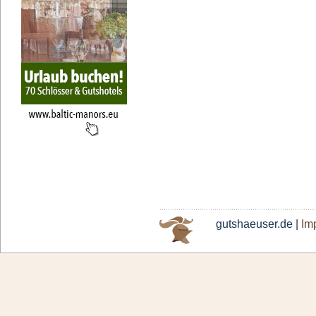
gutshaeuser.de |
Im