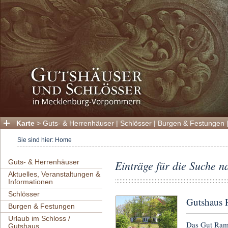
Karte
>
Guts- & Herrenhäuser
|
Schlösser
|
Burgen & Festungen
Sie sind hier:
Home
Guts- & Herrenhäuser
Einträge für die Suche n
Aktuelles, Veranstaltungen &
Informationen
Schlösser
Gutshaus 
Burgen & Festungen
Urlaub im Schloss /
Das Gut Ram
Gutshaus