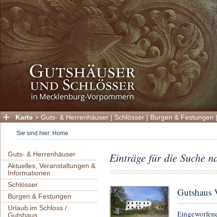
Karte
>
Guts- & Herrenhäuser
|
Schlösser
|
Burgen & Festungen
Sie sind hier:
Home
Guts- & Herrenhäuser
Einträge für die Suche n
Aktuelles, Veranstaltungen &
Informationen
Schlösser
Gutshaus 
Burgen & Festungen
Urlaub im Schloss /
Eingeworfene
Gutshaus