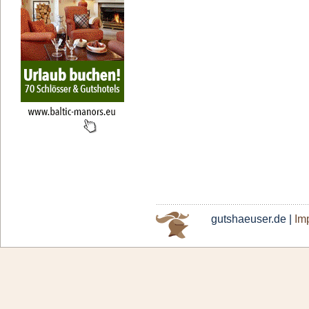
gutshaeuser.de |
Im