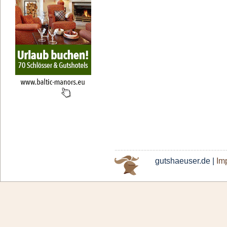
gutshaeuser.de |
Im