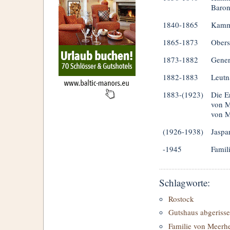
Baron
1840-1865
Kamme
1865-1873
Obers
1873-1882
Gener
1882-1883
Leutn
1883-(1923)
Die E
von M
von 
(1926-1938)
Jaspa
-1945
Famil
Schlagworte:
Rostock
Gutshaus abgerisse
Familie von Meerh