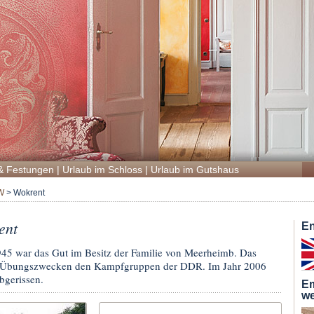
& Festungen
|
Urlaub im Schloss
|
Urlaub im Gutshaus
W
>
Wokrent
ent
En
945 war das Gut im Besitz der Familie von Meerheimb. Das
u Übungszwecken den Kampfgruppen der DDR. Im Jahr 2006
bgerissen.
Em
we