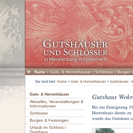
Karte
>
Guts- & Herrenhäuser
|
Schlösser
|
Burgen 
Sie sind hier:
Home
>
Guts- & Herrenhäuser
>
Gutshäuser - 
Gutshaus Wokr
Guts- & Herrenhäuser
Aktuelles, Veranstaltungen &
Informationen
Bis zur Enteignung 1
Herrenhaus diente z
Schlösser
wurde das Gutshaus a
Burgen & Festungen
Urlaub im Schloss /
Gutshaus