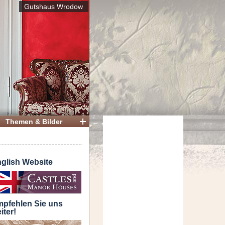
Gutshaus Wrodow
Themen & Bilder
glish Website
pfehlen Sie uns
iter!