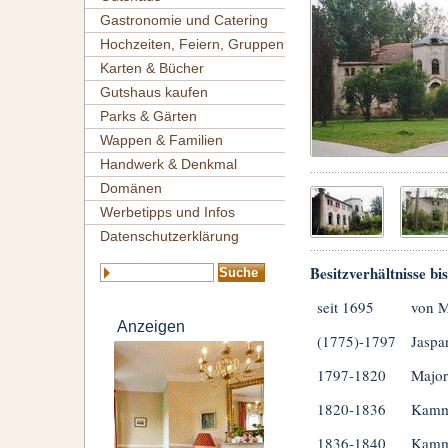
Gastronomie und Catering
Hochzeiten, Feiern, Gruppen
Karten & Bücher
Gutshaus kaufen
Parks & Gärten
Wappen & Familien
Handwerk & Denkmal
Domänen
Werbetipps und Infos
Datenschutzerklärung
Besitzverhältnisse bi
seit 1695
von 
Anzeigen
(1775)-1797
Jaspa
1797-1820
Major
1820-1836
Kamme
1836-1840
Kamme