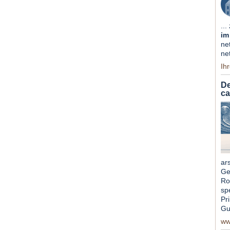
...
im
ne
ne
Ih
De
c
ar
Ge
Ro
sp
Pri
Gu
ww