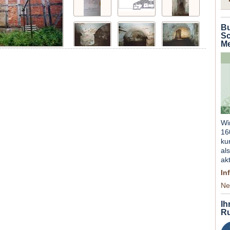
Bu
Sc
Me
Wi
16
ku
al
ak
In
Ne
Ih
Ru