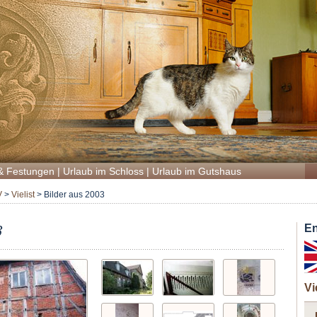
& Festungen
|
Urlaub im Schloss
|
Urlaub im Gutshaus
V
>
Vielist
>
Bilder aus 2003
3
En
Vi