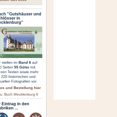
ch "Gutshäuser und
hlösser in
cklenburg"
r stellen im
Band 6
auf
0 Seiten
55 Güter
mit
rzen Texten sowie mehr
s 220 historischen und
tuellen Fotografien vor.
fos und Bestellung hier
u: Buch Mecklenburg 6
r Eintrag in den
briken ...