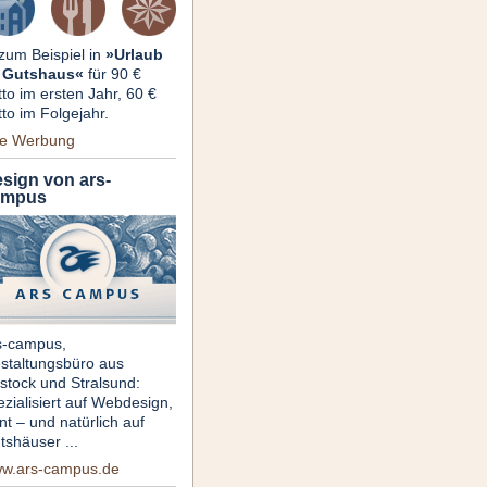
 zum Beispiel in
»Urlaub
 Gutshaus«
für 90 €
tto im ersten Jahr, 60 €
tto im Folgejahr.
re Werbung
sign von ars-
ampus
s-campus,
staltungsbüro aus
stock und Stralsund:
ezialisiert auf Webdesign,
nt – und natürlich auf
tshäuser ...
w.ars-campus.de