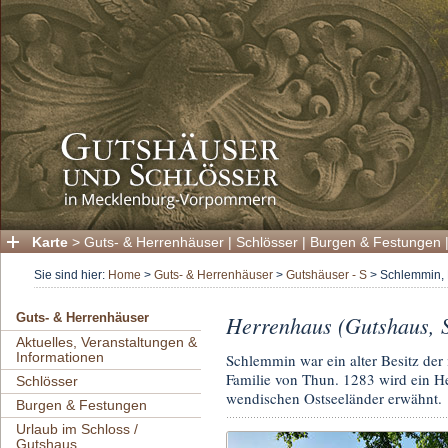
Karte
>
Guts- & Herrenhäuser
|
Schlösser
|
Burgen & Festungen
Sie sind hier:
Home
>
Guts- & Herrenhäuser
>
Gutshäuser - S
>
Schlemmin, 
Herrenhaus (Gutshaus, 
Guts- & Herrenhäuser
Aktuelles, Veranstaltungen &
Informationen
Schlemmin war ein alter Besitz d
Familie von Thun. 1283 wird ein H
Schlösser
wendischen Ostseeländer erwähnt.
Burgen & Festungen
Urlaub im Schloss /
Gutshaus