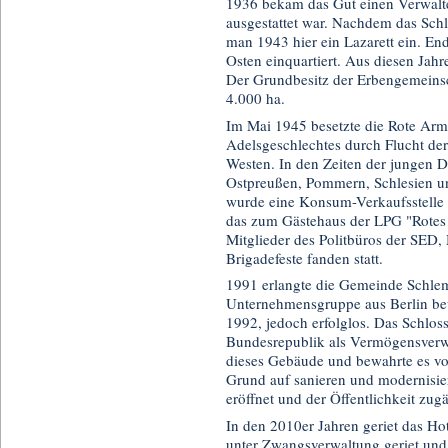
1936 bekam das Gut einen Verwalter
ausgestattet war. Nachdem das Schlo
man 1943 hier ein Lazarett ein. En
Osten einquartiert. Aus diesen Jah
Der Grundbesitz der Erbengemeinsc
4.000 ha.
Im Mai 1945 besetzte die Rote Arme
Adelsgeschlechtes durch Flucht de
Westen. In den Zeiten der jungen D
Ostpreußen, Pommern, Schlesien u
wurde eine Konsum-Verkaufsstelle 
das zum Gästehaus der LPG "Rotes 
Mitglieder des Politbüros der SED,
Brigadefeste fanden statt.
1991 erlangte die Gemeinde Schlem
Unternehmensgruppe aus Berlin bew
1992, jedoch erfolglos. Das Schlos
Bundesrepublik als Vermögensverw
dieses Gebäude und bewahrte es vor
Grund auf sanieren und modernisie
eröffnet und der Öffentlichkeit zu
In den 2010er Jahren geriet das Hote
unter Zwangsverwaltung geriet und