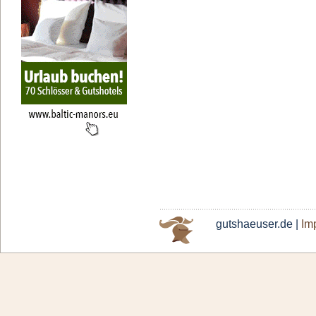
gutshaeuser.de |
Im