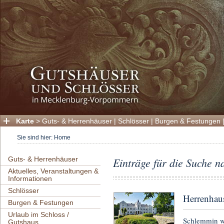
Karte
>
Guts- & Herrenhäuser
|
Schlösser
|
Burgen & Festungen
Sie sind hier:
Home
Guts- & Herrenhäuser
Einträge für die Suche 
Aktuelles, Veranstaltungen &
Informationen
Schlösser
Herrenhau
Burgen & Festungen
Urlaub im Schloss /
Schlemmin wa
Gutshaus