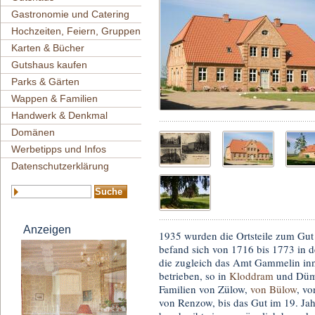
Gastronomie und Catering
Hochzeiten, Feiern, Gruppen
Karten & Bücher
Gutshaus kaufen
Parks & Gärten
Wappen & Familien
Handwerk & Denkmal
Domänen
Werbetipps und Infos
Datenschutzerklärung
Anzeigen
1935 wurden die Ortsteile zum G
befand sich von 1716 bis 1773 in d
die zugleich das Amt Gammelin in
betrieben, so in
Kloddram
und Dümm
Familien von Zülow,
von Bülow
, v
von Renzow, bis das Gut im 19. Jah