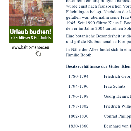
beschreibt ein ursprünglich barock
wurde einst nach französichen Vorb
Flüchtlingen belegt. Nachdem der l
gefallen war, übernahm seine Frau 
1945. Seit 1990 führte Klaus J. Bo
den er im Jahre 2004 an seinen So
Eine botanische Besonderheit ist di
und größte Blutbuchenallee Europa
In Nähe der Allee findet sich in e
Familie Booth.
Besitzverhältnisse der Güter Kle
1780-1794
Friedrich Geor
1794-1796
Frau Schütz
1796-1798
Georg Heinric
1798-1802
Friedrich Wil
1802-1830
Conrad Philipp
1830-1860
Bernhard von 