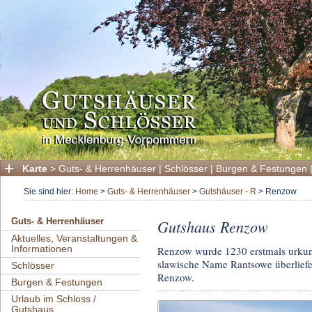
Karte
>
Guts- & Herrenhäuser
|
Schlösser
|
Burgen & Festungen
Sie sind hier:
Home
>
Guts- & Herrenhäuser
>
Gutshäuser - R
>
Renzow
Gutshaus Renzow
Guts- & Herrenhäuser
Aktuelles, Veranstaltungen &
Informationen
Renzow wurde 1230 erstmals urkund
slawische Name Rantsowe überliefert
Schlösser
Renzow.
Burgen & Festungen
Urlaub im Schloss /
Gutshaus