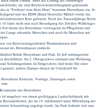
, nach einem Umbau unter der Leitung des Nürnberger
nichshöfer, die zum Reichssicherheitshauptamt gehörende
 das in "Freiherrr-vom-Stein-Haus" benannte Herrenhaus ein. In
tlerjugend und des BDM (Bund Deutscher Mädel) wurde das
alsozialistischen Kurs gebracht. Doch das Tausendjährige Reich
n 10 Jahre nicht und nach Beendigung des Zweiten Weltkrieges
Zeit diente das Herrenhaus vorwiegend als Pflegeheim und
n der Lunge erkrankte Menschen und auch für Menschen mit
ngen.
en von Renovierungsarbeiten Wandmalereien und
sesaal des Herrenhauses entdeckt.
Manfred Rohde Herrenhaus und Park. Er ließ umfangreiche
ten durchführen. Im 2. Obergeschoss entstand eine Wohnung,
 und Schulungsräume im Erdgeschoss sind heute Sitz einer
i genutzt, andere Zimmer dienen als Unterkunft für
 Herrenhaus Konzerte, Vorträge, Trauungen sowie
statt.
 Koopmann das Herrenhaus.
 ist umgeben von einem großzügigen Landschaftspark mit
n Besonderheiten, der im 19. Jahrhundert unter Mitwirkung des
istian Schaumburg angelegt wurde. Im Park befindet sich eine