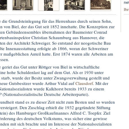
ne
Ih
e die Grundsteinlegung für das Herrenhaus durch seinen Sohn,
 von Biel, der das Gut seit 1852 innehatte. Die Konzeption zur
mten Gebäudeensembles übernahmen der Baumeister Conrad
tenbauinspektor Christian Schaumburg aus Hannover, die
en der Architekt Schweiger. So entstand der neogotische Bau
Die Innenausstattung erfolgte ab 1866, woran der Schweriner
 maßgeblichen Anteil hatte. Erst 1874 waren alle Arbeiten am
ssen.
geriet das Gut unter Röttger von Biel in wirtschaftliche
ine hohe Schuldenlast lag auf dem Gut. Als er 1930 unter
starb, wurde der Besitz unter Zwangsverwaltung gestellt und
 neue Gutsbesitzer wurde Arthur Vidal auf
Clausdorf
. Mit der
ationalsozialisten wurde Kalkhorst bereits 1933 zu einem
(Nationalsozialistische Deutsche Arbeiterpartei).
ndheit stand es zu dieser Zeit nicht zum Besten und so wurden
ersteigert. Den Zuschlag erhielt die 1932 gegründete Stiftung
Stein) des Hamburger Großkaufmannes Alfred C. Toepfer. Ziel
Förderung des deutschen Volkstums, was sicher eine gewisse
den mit sich brachte und im Interesse der Nationalsozialisten