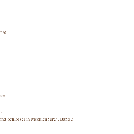
urg
ase
l
und Schlösser in Mecklenburg", Band 3