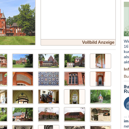
Wi
Vollbild Anzeige
16
ku
al
ak
In
Bu
Ih
Ru
...
im
ne