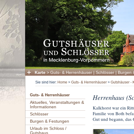
Karte
>
Guts- & Herrenhäuser
|
Schlösser
|
Burgen 
Sie sind hier:
Home
>
Guts- & Herrenhäuser
>
Gutshäuser - 
Herrenhaus (Sc
Guts- & Herrenhäuser
Aktuelles, Veranstaltungen &
Informationen
Kalkhorst war ein Rit
Familie von Both befa
Schlösser
Gut und begann, das 
Burgen & Festungen
Urlaub im Schloss /
Gutshaus