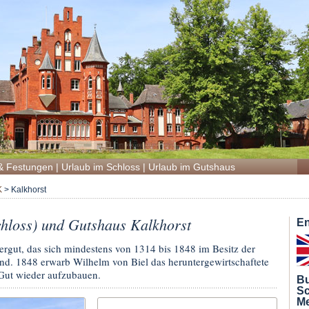
& Festungen
|
Urlaub im Schloss
|
Urlaub im Gutshaus
K
>
Kalkhorst
hloss) und Gutshaus Kalkhorst
En
tergut, das sich mindestens von 1314 bis 1848 im Besitz der
nd. 1848 erwarb Wilhelm von Biel das heruntergewirtschaftete
Gut wieder aufzubauen.
Bu
Sc
Me