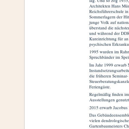
lag. Und so zog 1935
Architekten Hans Mün
Reichsführerschule in
Sommerlagern der Hi
junge Volk auf nation
überstand die nächste
und während der DDR-
Kureinrichtung für a
psychischen Erkranku
1995 wurden im Rahm
Spruchbänder im Spei
Im Jahr 1999 erwarb 
Instandsetzungsarbei
die früheren Seminar-
Steuerberatungskanzle
Feriengäste.
Regelmäßig finden im
Ausstellungen genutzt 
2015 erwarb Jacobus
Das Gebäudeensemble
vielen dendrologische
Gartenbaumeisters Chr