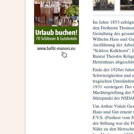
Im Jahre 1853 erfolgt
den Freiherrn Thomson
Gestaltung des gesa
Wilhelm Hase und Gar
Ausführung der Arbeit
"Schloss Kalkhorst". 
Baurat Theodor Krüger
Herrenhaus abgeschlo
Ende der 1920er Jahre 
Schwierigkeiten und e
tragischen Umständen 
1931 versteigert. Der
Machtergreifung der N
Stützpunkt der NSDAP 
Um Arthur Vidals Gesu
Haus und Gut erneut v
F.V.S. (Freiherr vom 
der Stiftung war die 
Nähe zu den Herrschen