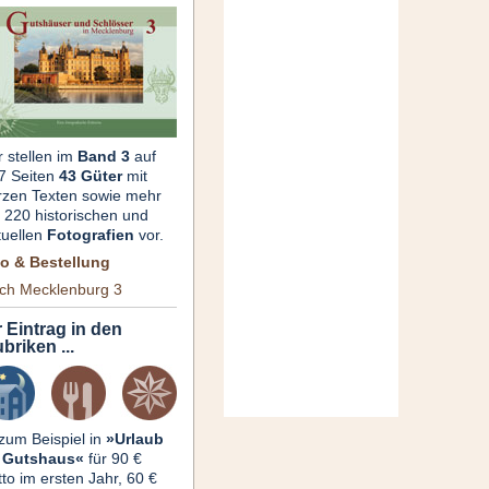
r stellen im
Band 3
auf
7 Seiten
43 Güter
mit
rzen Texten sowie mehr
s 220 historischen und
tuellen
Fotografien
vor.
fo & Bestellung
ch Mecklenburg 3
r Eintrag in den
briken ...
 zum Beispiel in
»Urlaub
 Gutshaus«
für 90 €
tto im ersten Jahr, 60 €