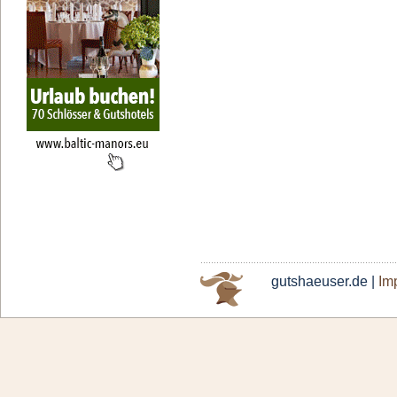
gutshaeuser.de |
Im