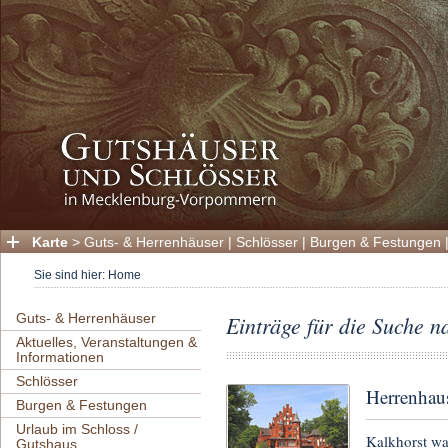
Karte
>
Guts- & Herrenhäuser
|
Schlösser
|
Burgen & Festungen
Sie sind hier:
Home
Guts- & Herrenhäuser
Einträge für die Suche 
Aktuelles, Veranstaltungen &
Informationen
Schlösser
Herrenhau
Burgen & Festungen
Urlaub im Schloss /
Kalkhorst wa
Gutshaus