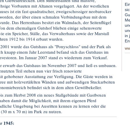
hen Giebeldreiecken. Den Mittelrisaliten sind massive,
Ei
chsige Vorbauten mit Altanen vorgelagert. An der westlichen
si
uses ist ein fast quadratischer, zweigeschossiger neobarocker
Gu
t worden, der über einen schmalen Verbindungsbau mit dem
Me
rde. Das Herrenhaus besitzt ein Walmdach, der Seitenflügel
un
on dem ehemaligen Gutshof blieben einige sehenswerte
un
e ein Speicher, Ställe, das Verwalterhaus sowie der Marstall
in
Jahren 1912 bis 1914 erbaut wurden.
En
2001 wurde das Gutshaus als "Ponyschloss" und der Park als
ww
ch knapp einem Jahr Leerstand befand sich das Gutshaus im
Investoren. Im Januar 2007 stand es wiederum zum Verkauf.
er erwarb das Gutshaus im November 2007 und ließ es umbauen.
utzten Teil stehen nun vier frisch renovierte
t gehobener Ausstattung zur Verfügung. Die Gäste werden in
ree mit holzvertäfelten Wänden und aufwendigen Stuckarbeiten
nomiebereich befindet sich in dem alten Gewölbekeller.
bis zum Herbst 2008 ein neues Stallgebäude mit Gastboxen
 haben damit die Möglichkeit, mit ihrem eigenen Pferd
ndliche Umgebung bei Ausritten kennen zu lernen oder die
e (30 m x 70 m) im Park zu nutzen.
or 1945: