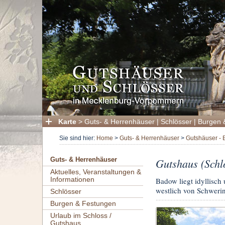
Karte
>
Guts- & Herrenhäuser
|
Schlösser
|
Burgen 
Sie sind hier:
Home
>
Guts- & Herrenhäuser
>
Gutshäuser - 
Gutshaus (Schl
Guts- & Herrenhäuser
Aktuelles, Veranstaltungen &
Informationen
Badow liegt idyllisch
westlich von Schwerin
Schlösser
Burgen & Festungen
Urlaub im Schloss /
Gutshaus