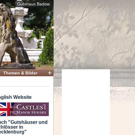
Gutshaus Badow
Themen & Bilder
glish Website
ch "Gutshäuser und
hlösser in
cklenburg"