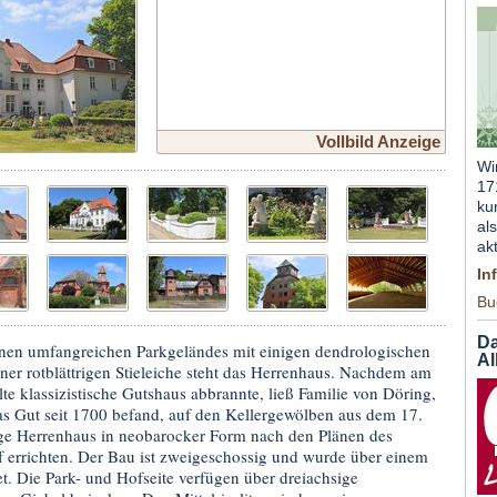
Vollbild Anzeige
Wi
17
ku
al
ak
In
Bu
Da
en umfangreichen Parkgeländes mit einigen dendrologischen
Al
ner rotblättrigen Stieleiche steht das Herrenhaus. Nachdem am
te klassizistische Gutshaus abbrannte, ließ Familie von Döring,
das Gut seit 1700 befand, auf den Kellergewölben aus dem 17.
ige Herrenhaus in neobarocker Form nach den Plänen des
f errichten. Der Bau ist zweigeschossig und wurde über einem
et. Die Park- und Hofseite verfügen über dreiachsige