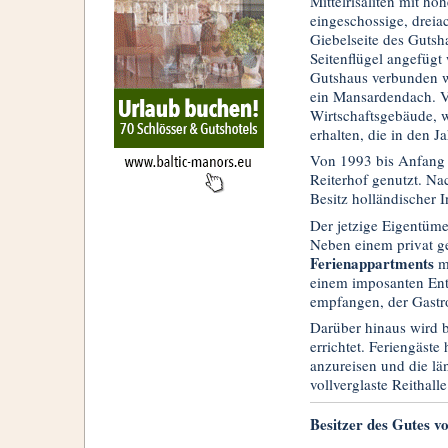
Mittelrisaliten mit ho
eingeschossige, dreia
Giebelseite des Gutsha
Seitenflügel angefüg
Gutshaus verbunden wu
ein Mansardendach. V
Wirtschaftsgebäude, wi
erhalten, die in den 
Von 1993 bis Anfang 
Reiterhof genutzt. Na
Besitz holländischer 
Der jetzige Eigentüm
Neben einem privat gen
Ferienappartments
mi
einem imposanten Ent
empfangen, der Gastro
Darüber hinaus wird 
errichtet. Feriengäste
anzureisen und die lä
vollverglaste Reithall
Besitzer des Gutes v