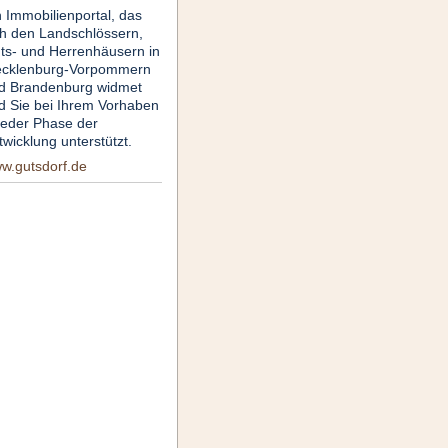
n Immobilienportal, das
ch den Landschlössern,
ts- und Herrenhäusern in
cklenburg-Vorpommern
d Brandenburg widmet
d Sie bei Ihrem Vorhaben
 jeder Phase der
twicklung unterstützt.
w.gutsdorf.de