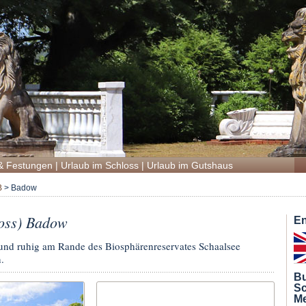
& Festungen
|
Urlaub im Schloss
|
Urlaub im Gutshaus
B
>
Badow
oss) Badow
En
 und ruhig am Rande des Biosphärenreservates Schaalsee
.
Bu
Sc
Me