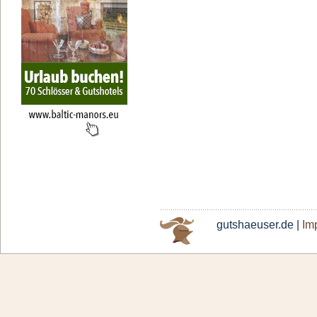
gutshaeuser.de |
Im