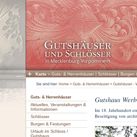
Karte
>
Guts- & Herrenhäuser
|
Schlösser
|
Burgen 
Sie sind hier:
Home
>
Guts- & Herrenhäuser
>
Gutshäuser - 
Gutshaus Werb
Guts- & Herrenhäuser
Aktuelles, Veranstaltungen &
Informationen
Im 18. Jahrhundert er
Beseitigung von archi
Schlösser
Burgen & Festungen
Urlaub im Schloss /
Gutshaus