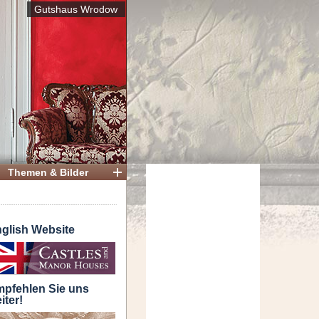
Gutshaus Wrodow
Themen & Bilder
glish Website
pfehlen Sie uns
iter!