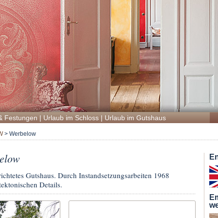
& Festungen
|
Urlaub im Schloss
|
Urlaub im Gutshaus
W
>
Werbelow
elow
En
richtetes Gutshaus. Durch Instandsetzungsarbeiten 1968
tektonischen Details.
Em
we