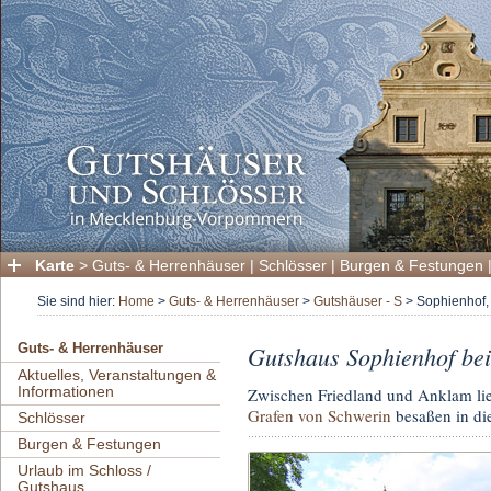
Karte
>
Guts- & Herrenhäuser
|
Schlösser
|
Burgen & Festungen
Sie sind hier:
Home
>
Guts- & Herrenhäuser
>
Gutshäuser - S
>
Sophienhof,
Gutshaus Sophienhof be
Guts- & Herrenhäuser
Aktuelles, Veranstaltungen &
Informationen
Zwischen Friedland und Anklam lie
Grafen von Schwerin
besaßen in di
Schlösser
Burgen & Festungen
Urlaub im Schloss /
Gutshaus