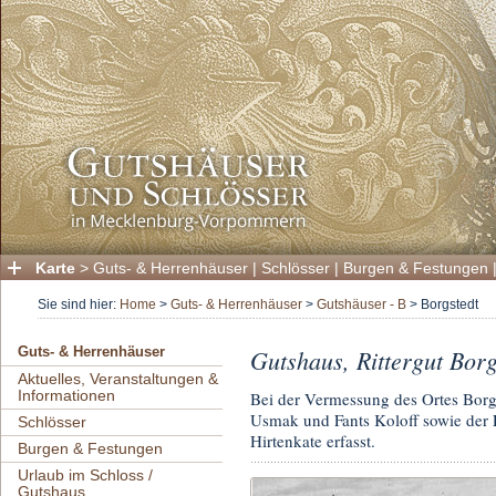
Karte
>
Guts- & Herrenhäuser
|
Schlösser
|
Burgen & Festungen
Sie sind hier:
Home
>
Guts- & Herrenhäuser
>
Gutshäuser - B
>
Borgstedt
Gutshaus, Rittergut Borg
Guts- & Herrenhäuser
Aktuelles, Veranstaltungen &
Informationen
Bei der Vermessung des Ortes Borg
Usmak und Fants Koloff sowie der E
Schlösser
Hirtenkate erfasst.
Burgen & Festungen
Urlaub im Schloss /
Gutshaus