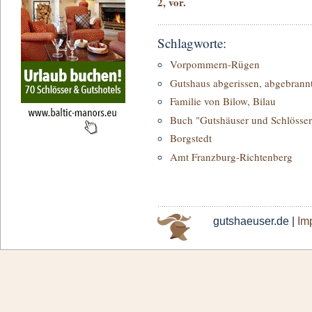
2, vor.
Schlagworte:
Vorpommern-Rügen
Gutshaus abgerissen, abgebrannt
Familie von Bilow, Bilau
Buch "Gutshäuser und Schlösse
Borgstedt
Amt Franzburg-Richtenberg
gutshaeuser.de |
Im