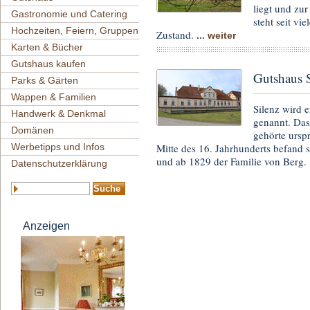
liegt und zu
Gastronomie und Catering
steht seit vi
Hochzeiten, Feiern, Gruppen
Zustand.
... weiter
Karten & Bücher
Gutshaus kaufen
Gutshaus S
Parks & Gärten
Wappen & Familien
Silenz wird 
Handwerk & Denkmal
genannt. Das
Domänen
gehörte ursp
Mitte des 16. Jahrhunderts befand s
Werbetipps und Infos
und ab 1829 der Familie von Berg.
Datenschutzerklärung
Anzeigen