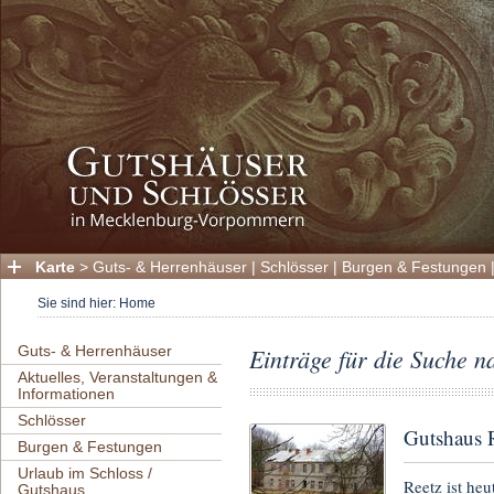
Karte
>
Guts- & Herrenhäuser
|
Schlösser
|
Burgen & Festungen
Sie sind hier:
Home
Guts- & Herrenhäuser
Einträge für die Suche n
Aktuelles, Veranstaltungen &
Informationen
Schlösser
Gutshaus 
Burgen & Festungen
Urlaub im Schloss /
Reetz ist he
Gutshaus