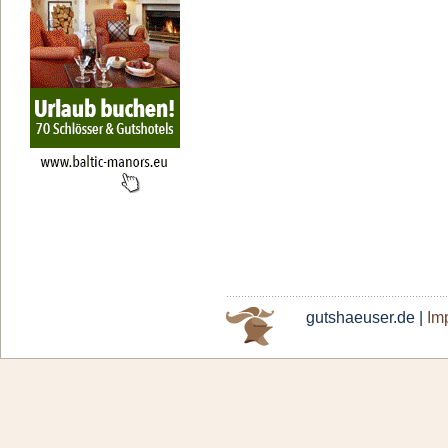
gutshaeuser.de |
Im