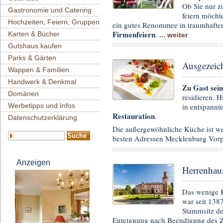
Ob Sie nur z
Gastronomie und Catering
feiern möcht
Hochzeiten, Feiern, Gruppen
ein gutes Renommee in traumhafter
Firmenfeiern
.
Karten & Bücher
... weiter
Gutshaus kaufen
Parks & Gärten
Ausgezeic
Wappen & Familien
Handwerk & Denkmal
Zu Gast sei
Domänen
residieren. H
in entspannt
Werbetipps und Infos
Restauration
.
Datenschutzerklärung
Die außergewöhnliche Küche ist we
besten Adressen Mecklenburg Vo
Anzeigen
Herrenhau
Das wenige K
war seit 138
Stammsitz der
Enteignung nach Beendigung des Zw