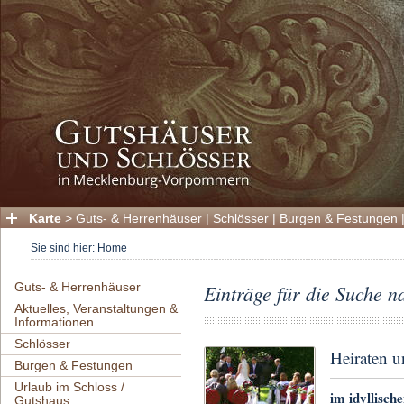
Karte
>
Guts- & Herrenhäuser
|
Schlösser
|
Burgen & Festungen
Sie sind hier:
Home
Guts- & Herrenhäuser
Einträge für die Suche n
Aktuelles, Veranstaltungen &
Informationen
Schlösser
Heiraten u
Burgen & Festungen
Urlaub im Schloss /
im idyllisc
Gutshaus