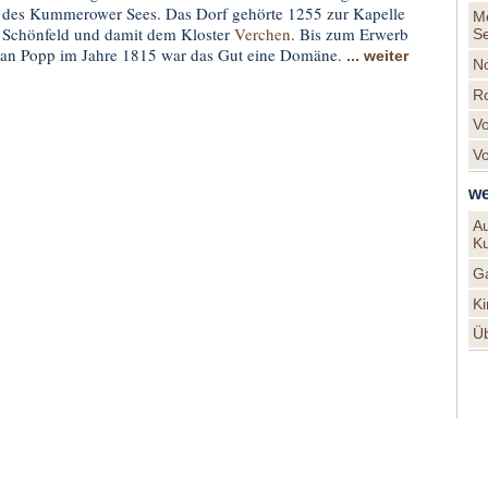
des Kummerower Sees. Das Dorf gehörte 1255 zur Kapelle
M
Schönfeld und damit dem Kloster
Verchen
. Bis zum Erwerb
Se
ian Popp im Jahre 1815 war das Gut eine Domäne.
... weiter
N
R
V
V
we
A
Ku
G
Ki
Ü