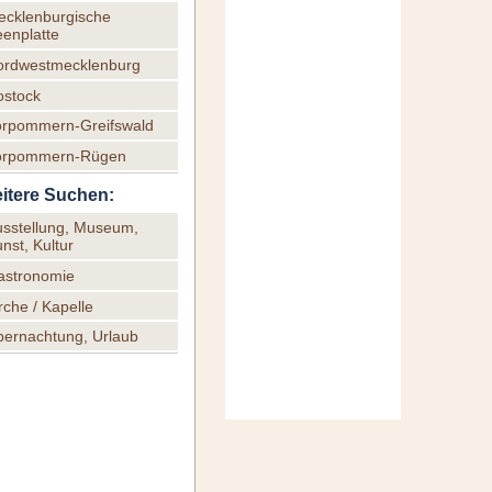
ecklenburgische
enplatte
ordwestmecklenburg
ostock
orpommern-Greifswald
orpommern-Rügen
itere Suchen:
usstellung, Museum,
nst, Kultur
astronomie
rche / Kapelle
bernachtung, Urlaub