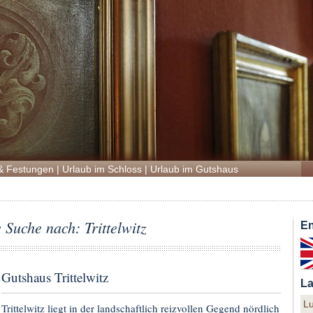
& Festungen
|
Urlaub im Schloss
|
Urlaub im Gutshaus
e Suche nach: Trittelwitz
En
Gutshaus Trittelwitz
La
L
Trittelwitz liegt in der landschaftlich reizvollen Gegend nördlich