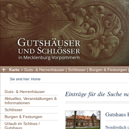
Karte
>
Guts- & Herrenhäuser
|
Schlösser
|
Burgen & Festungen
Sie sind hier:
Home
Guts- & Herrenhäuser
Einträge für die Suche 
Aktuelles, Veranstaltungen &
Informationen
Schlösser
Gutshaus 
Burgen & Festungen
Urlaub im Schloss /
Nordöstlich 
Gutshaus