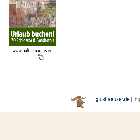
gutshaeuser.de |
Im