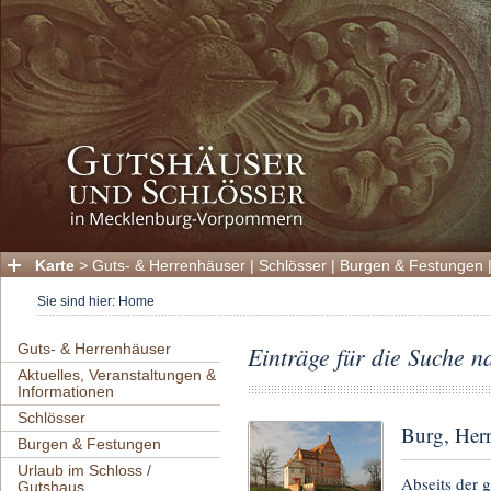
Karte
>
Guts- & Herrenhäuser
|
Schlösser
|
Burgen & Festungen
Sie sind hier:
Home
Guts- & Herrenhäuser
Einträge für die Suche n
Aktuelles, Veranstaltungen &
Informationen
Schlösser
Burg, Herr
Burgen & Festungen
Urlaub im Schloss /
Abseits der 
Gutshaus