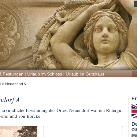
& Festungen
|
Urlaub im Schloss
|
Urlaub im Gutshaus
N
>
Neuendorf A
ndorf A
En
te urkundliche Erwähnung des Ortes. Neuendorf war ein Rittergut
werin
und von Borcke.
De
c