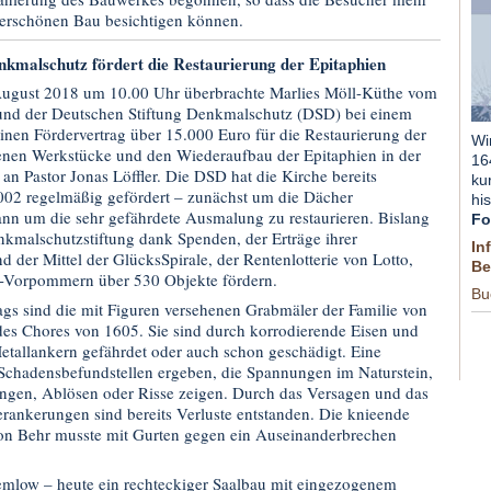
rschönen Bau besichtigen können.
nkmalschutz fördert die Restaurierung der Epitaphien
August 2018 um 10.00 Uhr überbrachte Marlies Möll-Küthe vom
sund der Deutschen Stiftung Denkmalschutz (DSD) bei einem
einen Fördervertrag über 15.000 Euro für die Restaurierung der
Wi
enen Werkstücke und den Wiederaufbau der Epitaphien in der
16
an Pastor Jonas Löffler. Die DSD hat die Kirche bereits
ku
02 regelmäßig gefördert – zunächst um die Dächer
hi
ann um die sehr gefährdete Ausmalung zu restaurieren. Bislang
Fo
nkmalschutzstiftung dank Spenden, der Erträge ihrer
In
 der Mittel der GlücksSpirale, der Rentenlotterie von Lotto,
Be
g-Vorpommern über 530 Objekte fördern.
Bu
gs sind die mit Figuren versehenen Grabmäler der Familie von
des Chores von 1605. Sie sind durch korrodierende Eisen und
tallankern gefährdet oder auch schon geschädigt. Eine
Schadensbefundstellen ergeben, die Spannungen im Naturstein,
ngen, Ablösen oder Risse zeigen. Durch das Versagen und das
rankerungen sind bereits Verluste entstanden. Die knieende
von Behr musste mit Gurten gegen ein Auseinanderbrechen
emlow – heute ein rechteckiger Saalbau mit eingezogenem