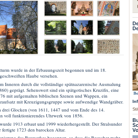
De
De
tturm wurde in der Erbauungszeit begonnen und im 18.
 geschweiften Haube versehen.
 im Inneren durch die vollständige spätnazarenische Ausmalung
860) geprägt. Sehenswert sind ein spätgotisches Kruzifix, eine
576 mit aufgemalten biblischen Szenen und Wappen, ein
araufsatz mit Kreuzigungsgruppe sowie aufwendige Wandgräber.
In
h drei Glocken (von 1611, 1447 und vom Ende des 14.
St
in voll funktionierendes Uhrwerk von 1856.
Bu
urde 1913 erbaut und 1999 wiederhergestellt. Der Stralsunder
Sc
 fertigte 1723 den barocken Altar.
V
anierung des Bauwerkes begonnen, so dass die Besucher mehr