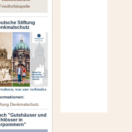
Friedhofskapelle
utsche Stiftung
nkmalschutz
formationen:
iftung Denkmalschutz
ch "Gutshäuser und
hlösser in
orpommern"