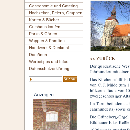
Gastronomie und Catering
Hochzeiten, Feiern, Gruppen
Karten & Bücher
Gutshaus kaufen
Parks & Gärten
Wappen & Familien
Handwerk & Denkmal
Domänen
<< ZURÜCK
Werbetipps und Infos
Der quadratische Wes
Datenschutzerklärung
Jahrhundert mit einer
Das Kirchenschiff ist
von C. J. Milde (um 1
hölzerne Taufe von 1
Anzeigen
zweigeschossiger Alt
Im Turm befinden sic
Jahrhunderts) sowie e
Die Grüneberg-Orgel w
Bildhauer Elias Keßler
1996 wurde mit der S