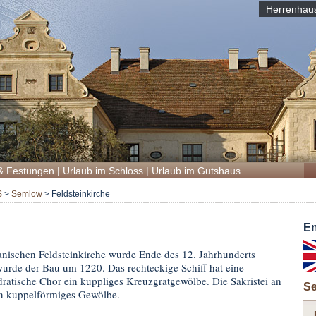
Herrenhau
& Festungen
|
Urlaub im Schloss
|
Urlaub im Gutshaus
S
>
Semlow
>
Feldsteinkirche
En
nischen Feldsteinkirche wurde Ende des 12. Jahrhunderts
urde der Bau um 1220. Das rechteckige Schiff hat eine
dratische Chor ein kuppliges Kreuzgratgewölbe. Die Sakristei an
S
ein kuppelförmiges Gewölbe.