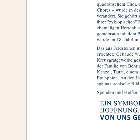
quadratischem Chor, q
Chores – wurde in der 
verändert. Sie gehört 
ihrer "zyklopischen" 
ehemaligen Herrenhau
gemeinsam mit dem Pf
wurde im 18. Jahrhund
Das aus Feldsteinen u
errichtete Gebäude wu
Kreuzgratgewölbe gesc
der Familie von Behr u
Kanzel, Taufe, einem 
Epitaphien. An den In
spätnazarenische Bild
Spenden und Helfen: