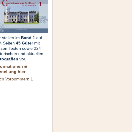
r stellen im
Band 1
auf
4 Seiten
45 Güter
mit
rzen Texten sowie 224
storischen und aktuellen
tografien
vor.
formationen &
stellung hier
ch Vorpommern 1