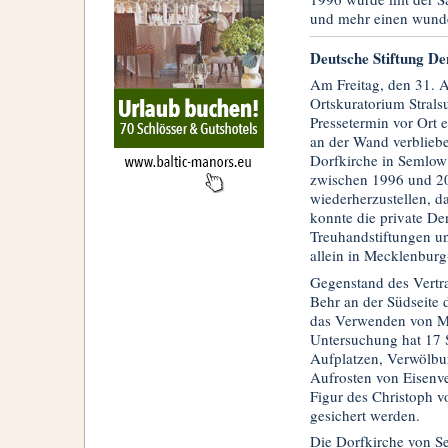
und mehr einen wunde
Deutsche Stiftung De
Am Freitag, den 31. 
Ortskuratorium Stral
Pressetermin vor Ort 
an der Wand verblieb
Dorfkirche in Semlow 
zwischen 1996 und 20
wiederherzustellen, d
konnte die private De
Treuhandstiftungen und
allein in Mecklenbur
Gegenstand des Vertra
Behr an der Südseite 
das Verwenden von Me
Untersuchung hat 17 
Aufplatzen, Verwölbu
Aufrosten von Eisenve
Figur des Christoph 
gesichert werden.
Die Dorfkirche von S