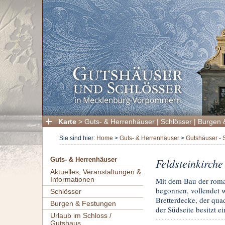
Karte
>
Guts- & Herrenhäuser
|
Schlösser
|
Burgen 
Sie sind hier:
Home
>
Guts- & Herrenhäuser
>
Gutshäuser - 
Feldsteinkirche
Guts- & Herrenhäuser
Aktuelles, Veranstaltungen &
Informationen
Mit dem Bau der roma
begonnen, vollendet w
Schlösser
Bretterdecke, der qua
Burgen & Festungen
der Südseite besitzt 
Urlaub im Schloss /
Gutshaus