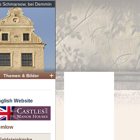
s Schmarsow, bei Demmin
Themen & Bilder
glish Website
emlow
Feldsteinkirche