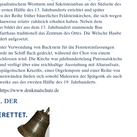
uadratischem Westturm und Sakristeianbau an der Südseite des
ersten Hälfte des 13. Jahrhunderts errichtet und später
zu der Reihe früher bäuerlicher Feldsteinkirchen, die sich wegen
Bauweise relativ zahlreich erhalten haben. Neben dem
s bildet der aus dem 13. Jahrhundert stammende Bau
arrhaus traditionell das Zentrum des Ortes. Die Welsche Haube
ert aufgesetzt.
nter Verwendung von Backstein für die Fenstereinfassungen
rde im Schiff flach gedeckt, während der Chor von einem
hlossen wird. Die Kirche war jahrhundertelang Patronatskirche
nd verfügt über eine reichhaltige Ausstattung mit Altaraufsatz,
spätgotischen Kruzifix, einer Orgelempore und einer Reihe von
nenwänden finden sich sowohl Malereien der Spätgotik als auch
werke aus der zweiten Hälfte des 19. Jahrhunderts.
https://www.denkmalschutz.de