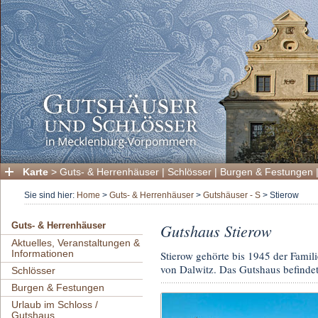
Karte
>
Guts- & Herrenhäuser
|
Schlösser
|
Burgen & Festungen
Sie sind hier:
Home
>
Guts- & Herrenhäuser
>
Gutshäuser - S
>
Stierow
Gutshaus Stierow
Guts- & Herrenhäuser
Aktuelles, Veranstaltungen &
Informationen
Stierow gehörte bis 1945 der Famil
von Dalwitz. Das Gutshaus befindet 
Schlösser
Burgen & Festungen
Urlaub im Schloss /
Gutshaus