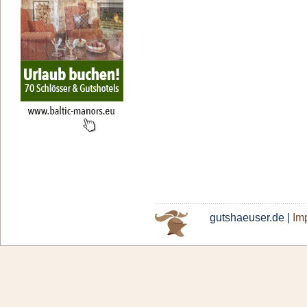
gutshaeuser.de |
Im