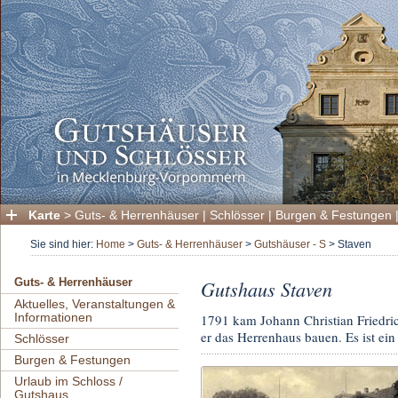
Karte
>
Guts- & Herrenhäuser
|
Schlösser
|
Burgen & Festungen
Sie sind hier:
Home
>
Guts- & Herrenhäuser
>
Gutshäuser - S
>
Staven
Gutshaus Staven
Guts- & Herrenhäuser
Aktuelles, Veranstaltungen &
Informationen
1791 kam Johann Christian Friedric
er das Herrenhaus bauen. Es ist e
Schlösser
Burgen & Festungen
Urlaub im Schloss /
Gutshaus