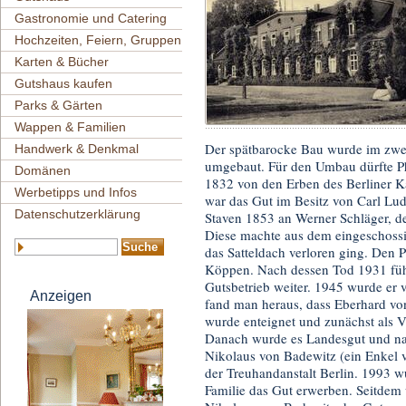
Gastronomie und Catering
Hochzeiten, Feiern, Gruppen
Karten & Bücher
Gutshaus kaufen
Parks & Gärten
Wappen & Familien
Der spätbarocke Bau wurde im zwei
Handwerk & Denkmal
umgebaut. Für den Umbau dürfte Phi
Domänen
1832 von den Erben des Berliner K
Werbetipps und Infos
war das Gut im Besitz von Carl Lu
Datenschutzerklärung
Staven 1853 an Werner Schläger, de
Diese machte aus dem eingeschoss
das Satteldach verloren ging. Den 
Köppen. Nach dessen Tod 1931 füh
Gutsbetrieb weiter. 1945 wurde er 
Anzeigen
fand man heraus, dass Eberhard v
wurde enteignet und zunächst als 
Danach wurde es Landesgut und n
Nikolaus von Badewitz (ein Enkel 
der Treuhandanstalt Berlin. 1993 w
Familie das Gut erwerben. Seitdem