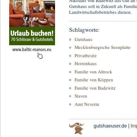
Nikolaus von Badewitz das Gut an 
Gutshaus soll in Zukunft als Famil
Landwirtschaftsbetriebes dienen.
Schlagworte:
Gutshaus
Mecklenburgische Seenplatte
Privatbesitz
Herrenhaus
Familie von Altrock
Familie von Köppen
Familie von Badewitz
Staven
Amt Neverin
gutshaeuser.de |
Im