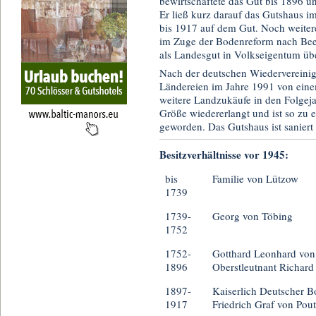
bewirtschaftete das Gut bis 1896 u
Er ließ kurz darauf das Gutshaus i
bis 1917 auf dem Gut. Noch weitere
im Zuge der Bodenreform nach Bee
als Landesgut in Volkseigentum üb
Nach der deutschen Wiedervereini
Ländereien im Jahre 1991 von eine
weitere Landzukäufe in den Folgej
Größe wiedererlangt und ist so zu 
geworden. Das Gutshaus ist sanier
Besitzverhältnisse vor 1945:
bis
Familie von Lützow
1739
1739-
Georg von Töbing
1752
1752-
Gotthard Leonhard von 
1896
Oberstleutnant Richard 
1897-
Kaiserlich Deutscher B
1917
Friedrich Graf von Pout