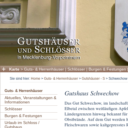
Karte
>
Guts- & Herrenhäuser
|
Schlösser
|
Burgen & Festungen
Sie sind hier:
Home
>
Guts- & Herrenhäuser
>
Gutshäuser - S
>
Schwechow
Gutshaus Schwechow
Guts- & Herrenhäuser
Aktuelles, Veranstaltungen &
Informationen
Das Gut Schwechow, im landschaftl
Elbetal zwischen weitläufigen Apfe
Schlösser
Ländergrenzen hinweg bekannt für 
Burgen & Festungen
Obstbrände. Auf dem Gut werden he
Urlaub im Schloss /
Fleischwaren sowie kaltgepresstes R
Gutshaus