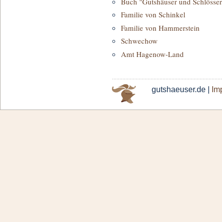
Buch "Gutshäuser und Schlösser
Familie von Schinkel
Familie von Hammerstein
Schwechow
Amt Hagenow-Land
gutshaeuser.de |
Im