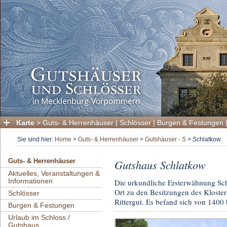
Karte
>
Guts- & Herrenhäuser
|
Schlösser
|
Burgen & Festungen
Sie sind hier:
Home
>
Guts- & Herrenhäuser
>
Gutshäuser - S
>
Schlatkow
Gutshaus Schlatkow
Guts- & Herrenhäuser
Aktuelles, Veranstaltungen &
Informationen
Die urkundliche Ersterwähnung Schl
Ort zu den Besitzungen des Kloste
Schlösser
Rittergut. Es befand sich von 1400
Burgen & Festungen
Urlaub im Schloss /
Gutshaus