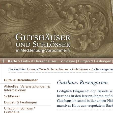
Karte
>
Guts- & Herrenhäuser
|
Schlösser
|
Burgen & Festungen
Sie sind hier:
Home
>
Guts- & Herrenhäuser
>
Gutshäuser - R
>
Rosengarte
Gutshaus Rosengarten
Guts- & Herrenhäuser
Aktuelles, Veranstaltungen &
Informationen
Lediglich Fragmente der Fassade w
bevor es in den letzten Jahren au
Schlösser
Gutshaus entstand in der ersten Häl
Burgen & Festungen
massives Haus aus verputztem Bac
Urlaub im Schloss /
Gutshaus