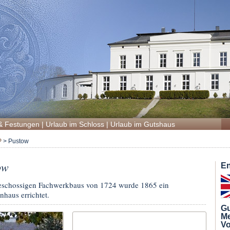
& Festungen
|
Urlaub im Schloss
|
Urlaub im Gutshaus
P
>
Pustow
ow
En
geschossigen Fachwerkbaus von 1724 wurde 1865 ein
nhaus errichtet.
Gu
Me
V