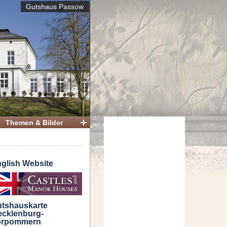
Gutshaus Passow
Themen & Bilder
glish Website
tshauskarte
cklenburg-
orpommern