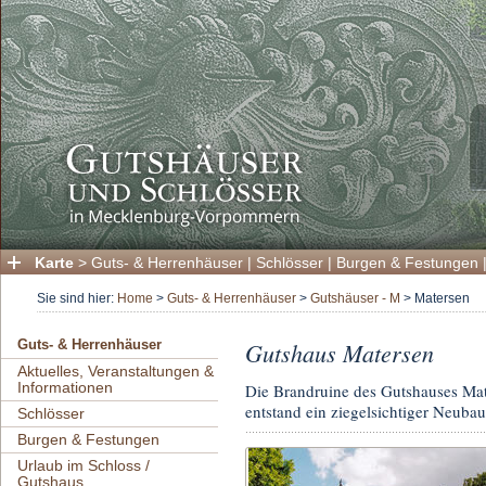
Karte
>
Guts- & Herrenhäuser
|
Schlösser
|
Burgen & Festungen
Sie sind hier:
Home
>
Guts- & Herrenhäuser
>
Gutshäuser - M
>
Matersen
Gutshaus Matersen
Guts- & Herrenhäuser
Aktuelles, Veranstaltungen &
Informationen
Die Brandruine des Gutshauses Mat
entstand ein ziegelsichtiger Neubau
Schlösser
Burgen & Festungen
Urlaub im Schloss /
Gutshaus