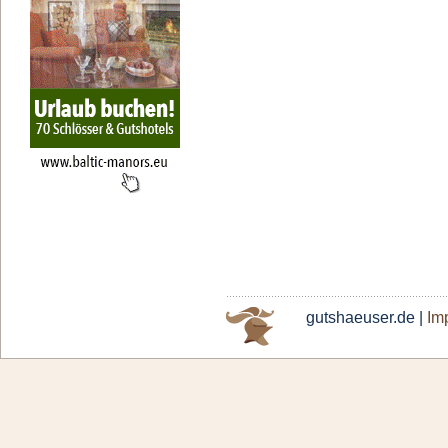
gutshaeuser.de |
Im