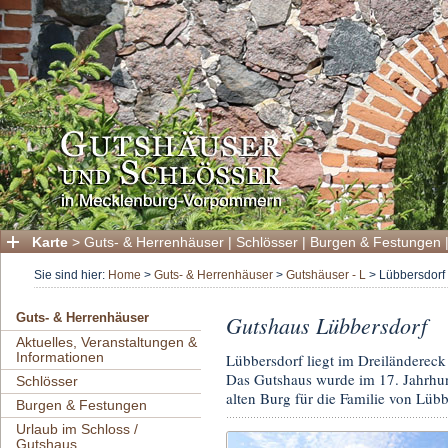
Karte
>
Guts- & Herrenhäuser
|
Schlösser
|
Burgen & Festungen
Sie sind hier:
Home
>
Guts- & Herrenhäuser
>
Gutshäuser - L
>
Lübbersdorf
Gutshaus Lübbersdorf
Guts- & Herrenhäuser
Aktuelles, Veranstaltungen &
Informationen
Lübbersdorf liegt im Dreiländere
Das Gutshaus wurde im 17. Jahrhun
Schlösser
alten Burg für die Familie von Lübb
Burgen & Festungen
Urlaub im Schloss /
Gutshaus