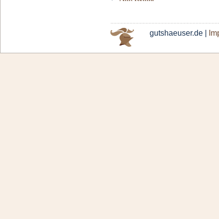
gutshaeuser.de |
Im