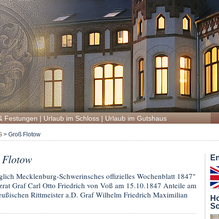
& Festungen
|
Urlaub im Schloss
|
Urlaub im Gutshaus
G
>
Groß Flotow
 Flotow
En
lich Mecklenburg-Schwerinsches offizielles Wochenblatt 1847"
rat Graf Carl Otto Friedrich von Voß am 15.10.1847 Anteile am
ußischen Rittmeister a.D. Graf Wilhelm Friedrich Maximilian
Ho
Sc