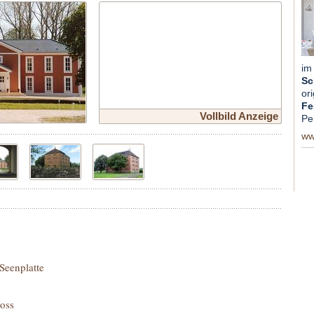
im
Sc
ori
Fe
Vollbild Anzeige
Pe
ww
Seenplatte
oss