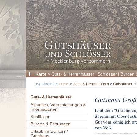
Karte
>
Guts- & Herrenhäuser
|
Schlösser
|
Burgen 
Sie sind hier:
Home
>
Guts- & Herrenhäuser
>
Gutshäuser - 
Gutshaus Groß
Guts- & Herrenhäuser
Aktuelles, Veranstaltungen &
Informationen
Laut dem "Großherzog
übernimmt Ober-Justiz
Schlösser
Gut vom königlich pre
Burgen & Festungen
von Voß.
Urlaub im Schloss /
Gutshaus