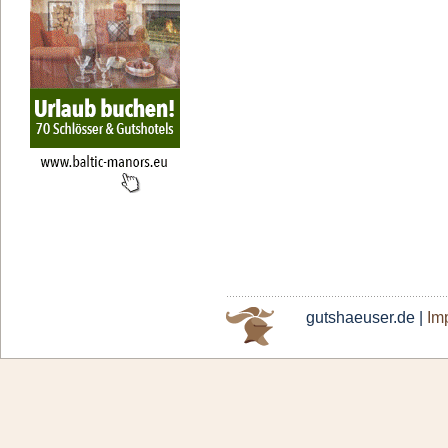
gutshaeuser.de |
Im