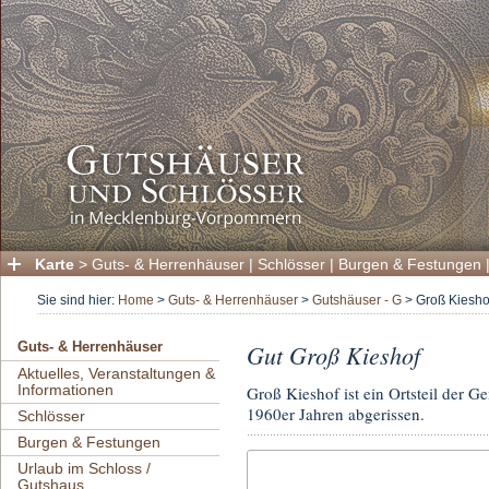
Karte
>
Guts- & Herrenhäuser
|
Schlösser
|
Burgen & Festungen
Sie sind hier:
Home
>
Guts- & Herrenhäuser
>
Gutshäuser - G
>
Groß Kiesho
Gut Groß Kieshof
Guts- & Herrenhäuser
Aktuelles, Veranstaltungen &
Informationen
Groß Kieshof ist ein Ortsteil der
1960er Jahren abgerissen.
Schlösser
Burgen & Festungen
Urlaub im Schloss /
Gutshaus