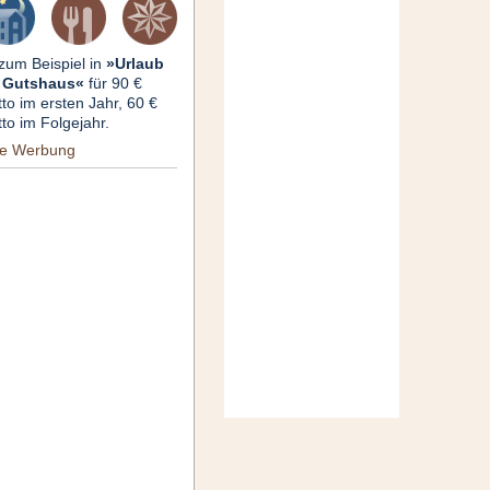
 zum Beispiel in
»Urlaub
 Gutshaus«
für 90 €
tto im ersten Jahr, 60 €
tto im Folgejahr.
re Werbung