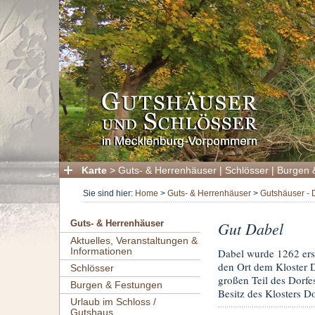
Karte
>
Guts- & Herrenhäuser
|
Schlösser
|
Burgen 
Sie sind hier:
Home
>
Guts- & Herrenhäuser
>
Gutshäuser - 
Gut Dabel
Guts- & Herrenhäuser
Aktuelles, Veranstaltungen &
Informationen
Dabel wurde 1262 ers
den Ort dem Kloster D
Schlösser
großen Teil des Dorfe
Burgen & Festungen
Besitz des Klosters D
Urlaub im Schloss /
Gutshaus