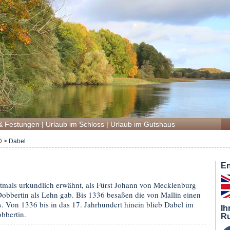
& Festungen
|
Urlaub im Schloss
|
Urlaub im Gutshaus
D
>
Dabel
En
tmals urkundlich erwähnt, als Fürst Johann von Mecklenburg
obbertin als Lehn gab. Bis 1336 besaßen die von Mallin einen
s. Von 1336 bis in das 17. Jahrhundert hinein blieb Dabel im
Ih
obbertin.
Ru