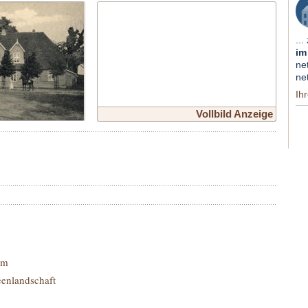
...
im
ne
ne
Ih
Vollbild Anzeige
im
eenlandschaft