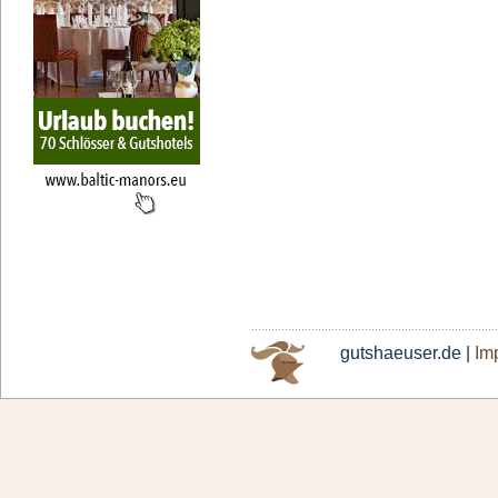
gutshaeuser.de |
Im