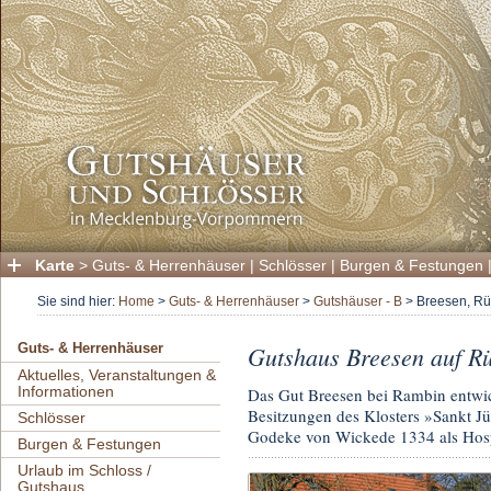
Karte
>
Guts- & Herrenhäuser
|
Schlösser
|
Burgen & Festungen
Sie sind hier:
Home
>
Guts- & Herrenhäuser
>
Gutshäuser - B
>
Breesen, R
Gutshaus Breesen auf R
Guts- & Herrenhäuser
Aktuelles, Veranstaltungen &
Informationen
Das Gut Breesen bei Rambin entwick
Besitzungen des Klosters »Sankt Jü
Schlösser
Godeke von Wickede 1334 als Hospit
Burgen & Festungen
Urlaub im Schloss /
Gutshaus