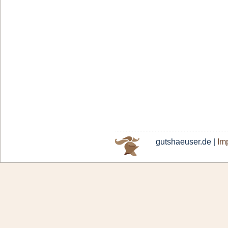
gutshaeuser.de |
Im