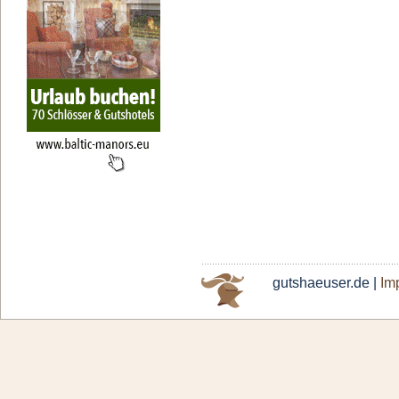
gutshaeuser.de |
Im