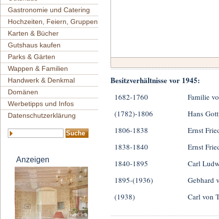
Gastronomie und Catering
Hochzeiten, Feiern, Gruppen
Karten & Bücher
Gutshaus kaufen
Parks & Gärten
Wappen & Familien
Besitzverhältnisse vor 1945:
Handwerk & Denkmal
Domänen
1682-1760
Familie v
Werbetipps und Infos
(1782)-1806
Hans Gottf
Datenschutzerklärung
1806-1838
Ernst Frie
1838-1840
Ernst Frie
Anzeigen
1840-1895
Carl Ludw
1895-(1936)
Gebhard v
(1938)
Carl von T