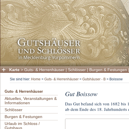
Karte
>
Guts- & Herrenhäuser
|
Schlösser
|
Burgen & Festungen
Sie sind hier:
Home
>
Guts- & Herrenhäuser
>
Gutshäuser - B
>
Boissow
Gut Boissow
Guts- & Herrenhäuser
Aktuelles, Veranstaltungen &
Informationen
Das Gut befand sich von 1682 bis 
ab dem Ende des 18. Jahrhunderts d
Schlösser
Burgen & Festungen
Urlaub im Schloss /
Gutshaus