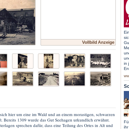
Ei
si
Vollbild Anzeige
Gu
Me
un
un
in
En
ww
Sc
sich hier um eine im Wald und an einem morastigen, schwarzen
t. Bereits 1309 wurde das Gut Seehagen urkundlich erwähnt.
Für
rlagen sprechen dafür, dass eine Teilung des Ortes in Alt und
ihr