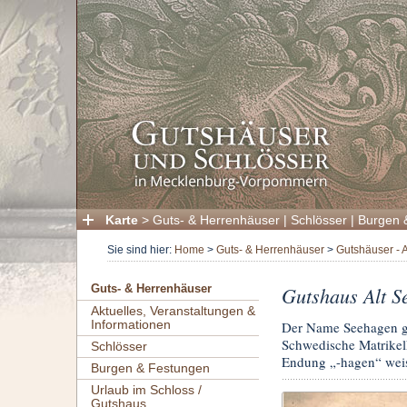
Karte
>
Guts- & Herrenhäuser
|
Schlösser
|
Burgen 
Sie sind hier:
Home
>
Guts- & Herrenhäuser
>
Gutshäuser - 
Gutshaus Alt S
Guts- & Herrenhäuser
Aktuelles, Veranstaltungen &
Informationen
Der Name Seehagen gi
Schwedische Matrikel
Schlösser
Endung „-hagen“ weis
Burgen & Festungen
Urlaub im Schloss /
Gutshaus