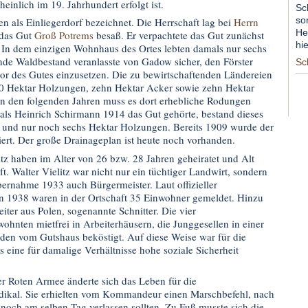
inlich im 19. Jahrhundert erfolgt ist.
Sc
so
n als Einliegerdorf bezeichnet. Die Herrschaft lag bei
Herrn
He
 das Gut
Groß Potrems
besaß. Er verpachtete das Gut zunächst
hie
. In dem einzigen Wohnhaus des Ortes lebten damals nur sechs
de Waldbestand veranlasste von Gadow sicher, den Förster
Sc
ator des Gutes einzusetzen. Die zu bewirtschaftenden Ländereien
0 Hektar Holzungen, zehn Hektar Acker sowie zehn Hektar
n den folgenden Jahren muss es dort erhebliche Rodungen
ls Heinrich Schirmann 1914 das Gut gehörte, bestand dieses
 und nur noch sechs Hektar Holzungen. Bereits 1909 wurde der
iert. Der große Drainageplan ist heute noch vorhanden.
itz haben im Alter von 26 bzw. 28 Jahren geheiratet und Alt
. Walter Vielitz war nicht nur ein tüchtiger Landwirt, sondern
bernahme 1933 auch Bürgermeister. Laut offizieller
 1938 waren in der Ortschaft 35 Einwohner gemeldet. Hinzu
iter aus Polen, sogenannte Schnitter. Die vier
ohnten mietfrei in Arbeiterhäusern, die Junggesellen in einer
den vom Gutshaus beköstigt. Auf diese Weise war für die
s eine für damalige Verhältnisse hohe soziale Sicherheit
r Roten Armee änderte sich das Leben für die
adikal. Sie erhielten vom Kommandeur einen Marschbefehl, nach
noch am selben Tag verlassen sollten. Zu Fuß musste sich die