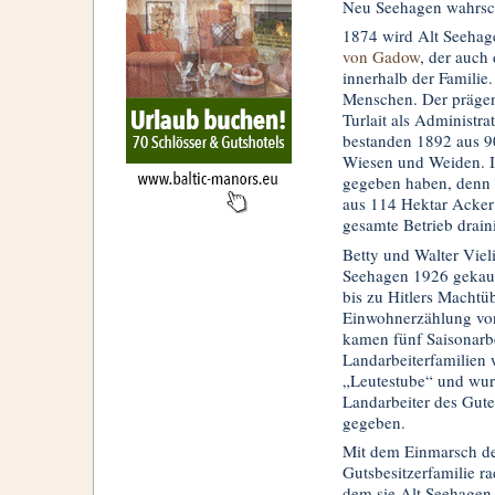
Neu Seehagen wahrsche
1874 wird Alt Seehage
von Gadow
, der auch
innerhalb der Familie
Menschen. Der prägen
Turlait als Administr
bestanden 1892 aus 9
Wiesen und Weiden. I
gegeben haben, denn a
aus 114 Hektar Acker
gesamte Betrieb drain
Betty und Walter Viel
Seehagen 1926 gekauft
bis zu Hitlers Machtü
Einwohnerzählung von
kamen fünf Saisonarbe
Landarbeiterfamilien w
„Leutestube“ und wur
Landarbeiter des Gute
gegeben.
Mit dem Einmarsch de
Gutsbesitzerfamilie r
dem sie Alt Seehagen 