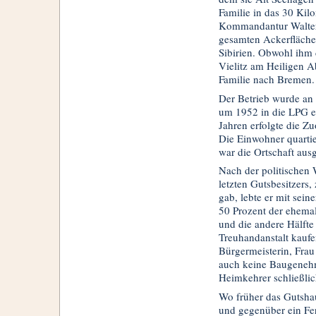
Familie in das 30 Kil
Kommandantur Walter 
gesamten Ackerflächen
Sibirien. Obwohl ihm 
Vielitz am Heiligen A
Familie nach Bremen.
Der Betrieb wurde an 
um 1952 in die LPG ei
Jahren erfolgte die Z
Die Einwohner quarti
war die Ortschaft ausg
Nach der politischen 
letzten Gutsbesitzers
gab, lebte er mit sei
50 Prozent der ehemal
und die andere Hälfte
Treuhandanstalt kaufe
Bürgermeisterin, Frau 
auch keine Baugenehmi
Heimkehrer schließli
Wo früher das Gutshau
und gegenüber ein Fer