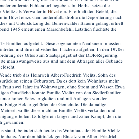
ometer entfernte Fuhlendorf begeben. Im Herbst setzte die
Vielitz als Verwalter in
Hövet
ein. Er erhielt den Befehl, die
 in Hövet einzusäen, andernfalls drohte die Deportierung nach
dies mit Unterstützung der Behrenwalder Bauern gelang, erhielt
bend 1945 erneut einen Marschbefehl. Letztlich flüchtete die
13 Familien aufgeteilt. Diese sogenannten Neubauern mussten
ntreten und ihre individuellen Flächen aufgeben. In den 1970er
uordnung des Ortes zum Staatsjagdgebiet der DDR-Regierung.
erte man zwangsweise aus und mit dem Abtragen aller Gebäude
elöscht.
Wende trieb das Heimweh Albert-Friedrich Vielitz, Sohn des
, zurück an seinen Geburtsort. Da es dort kein Wohnhaus mehr
ner Frau zwei Jahre im Wohnwagen, ohne Strom und Wasser. Etwa
igen Gutsfläche konnte Familie Vielitz von den Siedlerfamilien
 unter hohen Schwierigkeiten und mit Auflagen von der
n. Einige Hektar gehörten der Gemeinde. Die damalige
Meinert, wollte diese nicht an Familie Vielitz verkaufen und
gung erteilen. Es folgte ein langer und zäher Kampf, den die
ch gewannen.
s stand, befindet sich heute das Wohnhaus der Familie Vielitz
ienhaus. Nur dem härtnäckigen Einsatz von Albert-Friedrich