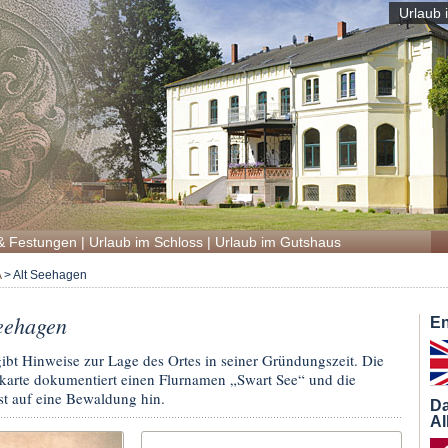
Urlaub 
& Festungen
|
Urlaub im Schloss
|
Urlaub im Gutshaus
A
>
Alt Seehagen
eehagen
En
bt Hinweise zur Lage des Ortes in seiner Gründungszeit. Die
karte dokumentiert einen Flurnamen „Swart See“ und die
t auf eine Bewaldung hin.
Da
Al